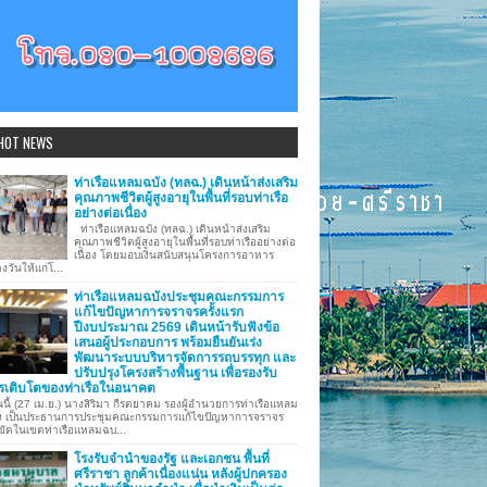
HOT NEWS
ท่าเรือแหลมฉบัง (ทลฉ.) เดินหน้าส่งเสริม
คุณภาพชีวิตผู้สูงอายุในพื้นที่รอบท่าเรือ
อย่างต่อเนื่อง
ท่าเรือแหลมฉบัง (ทลฉ.) เดินหน้าส่งเสริม
คุณภาพชีวิตผู้สูงอายุในพื้นที่รอบท่าเรืออย่างต่อ
เนื่อง โดยมอบเงินสนับสนุนโครงการอาหาร
งวันให้แก่โ...
ท่าเรือแหลมฉบังประชุมคณะกรรมการ
แก้ไขปัญหาการจราจรครั้งแรก
ปีงบประมาณ 2569 เดินหน้ารับฟังข้อ
เสนอผู้ประกอบการ พร้อมยืนยันเร่ง
พัฒนาระบบบริหารจัดการรถบรรทุก และ
ปรับปรุงโครงสร้างพื้นฐาน เพื่อรองรับ
รเติบโตของท่าเรือในอนาคต
นี้ (27 เม.ย.) นางสิริมา กีรตยาคม รองผู้อำนวยการท่าเรือแหลม
ง เป็นประธานการประชุมคณะกรรมการแก้ไขปัญหาการจราจร
ขัดในเขตท่าเรือแหลมฉบ...
โรงรับจำนำของรัฐ และเอกชน พื้นที่
ศรีราชา ลูกค้าเนื่องแน่น หลังผู้ปกครอง