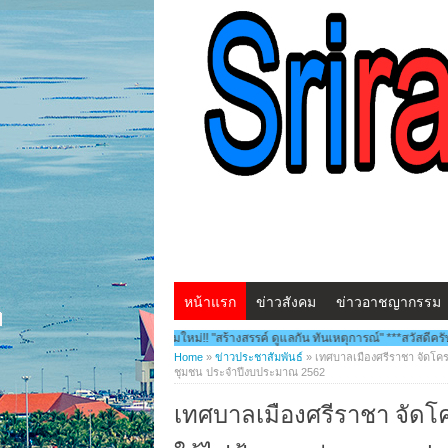
หน้าแรก
ข่าวสังคม
ข่าวอาชญากรรม
ราชาโพสต์.com โฉมใหม่!! "สร้างสรรค์ ดูแลกัน ทันเหตุการณ์" ***สวัสดีครับ...พบกับ www
Home
»
ข่าวประชาสัมพันธ์
»
เทศบาลเมืองศรีราชา จัดโค
ชุมชน ประจำปีงบประมาณ 2562
เทศบาลเมืองศรีราชา จัด