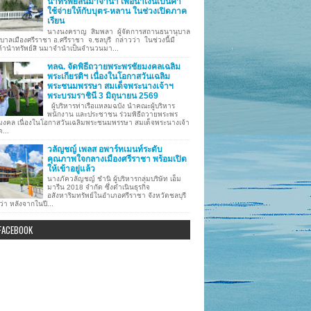
นำทรัพย์สินมาจำนำ เพื่อนำเงินเป็นค่า
ใช้จ่ายให้กับบุตร-หลาน ในช่วงเปิดภาค
เรียน
นางนงคราญ สิมพลา ผู้จัดการสถานธนานุบาล
บาลเมืองศรีราชา อ.ศรีราชา จ.ชลบุรี กล่าวว่า ในช่วงนี้มี
ค้านำทรัพย์สิ นมาจำนำเป็นจำนวนมา...
ทลฉ. จัดพิธีถวายพระพรชัยมงคลเฉลิม
พระเกียรติฯ เนื่องในโอกาสวันเฉลิม
พระชนมพรรษา สมเด็จพระนางเจ้าฯ
พระบรมราชินี 3 มิถุนายน 2569
ผู้บริหารท่าเรือแหลมฉบัง นำคณะผู้บริหาร
พนักงาน และประชาชน ร่วมพิธีถวายพระพร
มงคล เนื่องในโอกาสวันเฉลิมพระชนมพรรษา สมเด็จพระนางเจ้า
ด...
วลัญชญ์ เพลส อพาร์ทเมนท์ระดับ
คุณภาพใจกลางเมืองศรีราชา พร้อมเปิด
ให้เข้าอยู่แล้ว
นางภัควลัญชญ์ ชำนิ ผู้บริหารกลุ่มบริษัท เอ็ม
มารีน 2018 จำกัด ซึ่งดำเนินธุรกิจ
อสังหาริมทรัพย์ในอำเภอศรีราชา จังหวัดชลบุรี
ว่า หลังจากในปี...
FACEBOOK