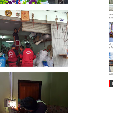
เทศ
ลูก
ชัย
สุทิ
เผย