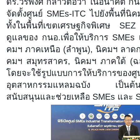
ดร.วีรพงศ์ กล่าวต่อว่า ในอนาคต กน
จัดตั้งศูนย์ SMEs-ITC ไปยังพื้นที่นิ
ทั้งในพื้นที่เขตเศรษฐกิจพิเศษ SEZ 
ดูแลของ กนอ.เพื่อให้บริการ SMEs 
คมฯ ภาคเหนือ (ลำพูน), นิคมฯ ลาดกร
คมฯ สมุทรสาคร, นิคมฯ ภาคใต้ (ฉล
โดยจะใช้รูปแบบการให้บริการของศู
อุตสาหกรรมแหลมฉบัง เป็นต้น
สนับสนุนและช่วยเหลือ SMEs และ St