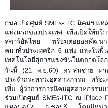
กนอ.เปิดศูนย์ SMEs-ITC นิคมฯ แหลม
แห่งแรกของประเทศ เพื่อเปิดให้บริกา
สตาร์อัพไทย พร้อมต่อยอดพัฒนาธุรกิ
คมฯทั่วประเทศอีก 6 แห่ง และในพื้นท
เทคโนโลยีสู่การแข่งขันในตลาดโลก
วันนี้ (21 พ.ย.60) ดร.สมชาย หาญห
ประจำกระทรวงอุตสาหกรรม พร้อมด
เพิ่ม ผู้ว่าการการนิคมอุตสาหกรรม
ร่วมเปิด
ศูนย์ SMEs-ITC ณ iPlace 
แหลมฉบัง จ.ชลบุรี โดยมีหน่วย