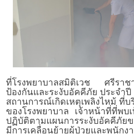
ที่โรงพยาบาลสมิติเวช ศรีรา
ป้องกันและระงับอัคคีภัย ประจำ
สถานการณ์เกิดเหตุเพลิงไหม้ ที่บ
ของโรงพยาบาล เจ้าหน้าที่ที่พ
ปฏิบัติตามแผนการระงับอัคคีภั
มีการเคลื่อนย้ายผู้ป่วยและพนัก