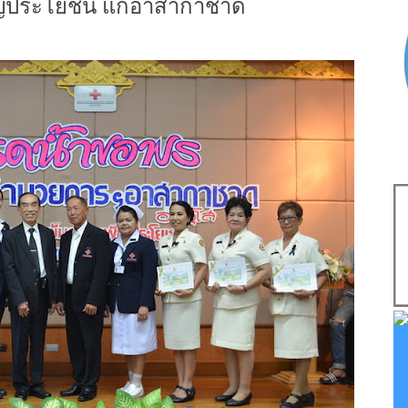
พ็ญประโยชน์ แก่อาสากาชาด