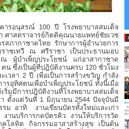
อาคารอนุสรณ์ 100 ปี โรงพยาบาลสมเด็จ
า ศาสตราจารย์กิตติคุณนายแพทย์ชัยเวช
ิการสภากาชาดไทย รักษาการผู้อำนวยการ
มราชเทวี ณ ศรีราชา เป็นประธานมอบ
คุณ ผู้บำเพ็ญประโยชน์ แก่อาสากาชาด
ึ่งเป็นผู้ที่ปฎิบัติงานครบ 120 ชั่วโมง
กลา
ะยะเวลา 2 ปี เพื่อเป็นการสร้างขวัญ กำลัง
ุทิศตนเพื่อบำเพ็ญประโยชน์ ทั้งนี้เมื่อ
ิ่มมีการปฎิบัติงานที่โรงพยาบาลสมเด็จ
ั้งแต่วันที่ 1 มิถุนายน 2544 ปัจจุบันมี
กา
รรม อาทิ งานเขียนบัตรทั้งใหม่และเก่า
วัน
ฉบั
ร งานบริการกดบัตรคิว งานให้บริการวัด
ติด
จาคโลหิต กิจกรรมอาสาสร้างสุข เป็นต้น