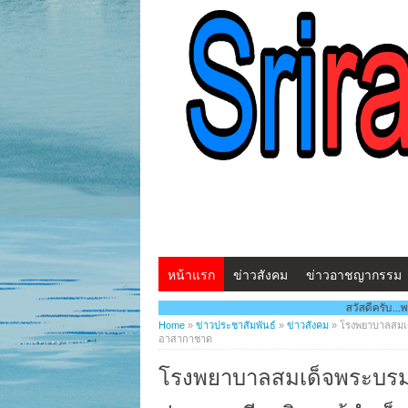
หน้าแรก
ข่าวสังคม
ข่าวอาชญากรรม
สวัสดีครับ...พบกับ www.ศรีราชา
Home
»
ข่าวประชาสัมพันธ์
»
ข่าวสังคม
»
โรงพยาบาลสมเด
อาสากาชาด
โรงพยาบาลสมเด็จพระบรม