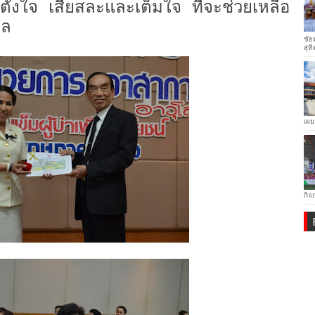
ามตั้งใจ เสียสละและเต็มใจ ที่จะช่วยเหลือ
าล
ชัย
สุทิ
เผย
กิจ