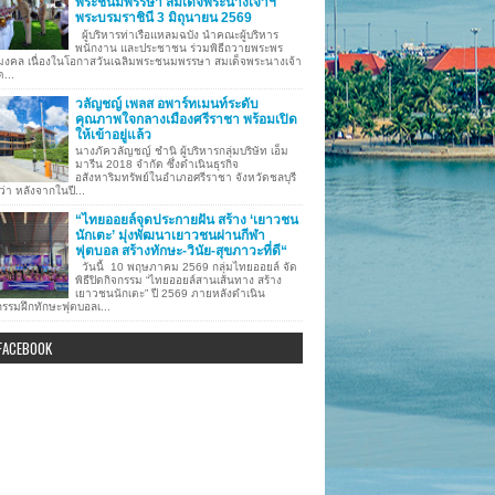
พระชนมพรรษา สมเด็จพระนางเจ้าฯ
พระบรมราชินี 3 มิถุนายน 2569
ผู้บริหารท่าเรือแหลมฉบัง นำคณะผู้บริหาร
พนักงาน และประชาชน ร่วมพิธีถวายพระพร
มงคล เนื่องในโอกาสวันเฉลิมพระชนมพรรษา สมเด็จพระนางเจ้า
ด...
วลัญชญ์ เพลส อพาร์ทเมนท์ระดับ
คุณภาพใจกลางเมืองศรีราชา พร้อมเปิด
ให้เข้าอยู่แล้ว
นางภัควลัญชญ์ ชำนิ ผู้บริหารกลุ่มบริษัท เอ็ม
มารีน 2018 จำกัด ซึ่งดำเนินธุรกิจ
อสังหาริมทรัพย์ในอำเภอศรีราชา จังหวัดชลบุรี
ว่า หลังจากในปี...
“ไทยออยล์จุดประกายฝัน สร้าง ‘เยาวชน
นักเตะ’ มุ่งพัฒนาเยาวชนผ่านกีฬา
ฟุตบอล สร้างทักษะ-วินัย-สุขภาวะที่ดี“
วันนี้ 10 พฤษภาคม 2569 กลุ่มไทยออยล์ จัด
พิธีปิดกิจกรรม “ไทยออยล์สานเส้นทาง สร้าง
เยาวชนนักเตะ” ปี 2569 ภายหลังดำเนิน
กรรมฝึกทักษะฟุตบอลเ...
FACEBOOK