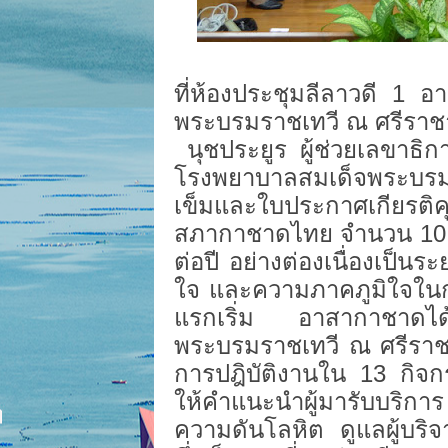
ที่ห้องประชุมลีลาวดี 1 
พระบรมราชเทวี ณ ศรีราช
นุชประยูร ผู้ช่วยเลขาธ
โรงพยาบาลสมเด็จพระบร
เข็มและใบประกาศเกียรติ
สภากาชาดไทย จำนวน 10 คน ซ
ต่อปี อย่างต่องเนื่องเป็นร
ใจ และความภาคภูมิใจในการอ
แรกเริ่ม อาสากาชาดได้เร
พระบรมราชเทวี ณ ศรีราชา ต
การปฎิบัติงานใน 13 กิจก
ให้คำแนะนำผู้มารับบริกา
ความดันโลหิต ดูแลผู้บริ