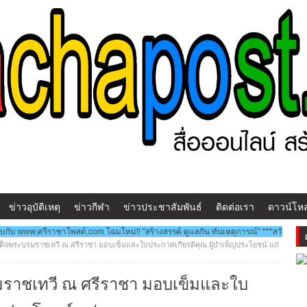
ข่าวอุบัติเหตุ
ข่าวกีฬา
ข่าวประชาสัมพันธ์
ติดต่อเรา
ดาวน์โห
โพสต์.com โฉมใหม่!! "สร้างสรรค์ ดูแลกัน ทันเหตุการณ์" ***สวัสดีครับ...พบกับ www.ศรี
็จพระบรมราชเทวี ณ ศรีราชา มอบเข็มและใบประกาศเกียรติคุณ ผู้บำเพ็ญประโยชน์ แก่
ราชเทวี ณ ศรีราชา มอบเข็มและใบ