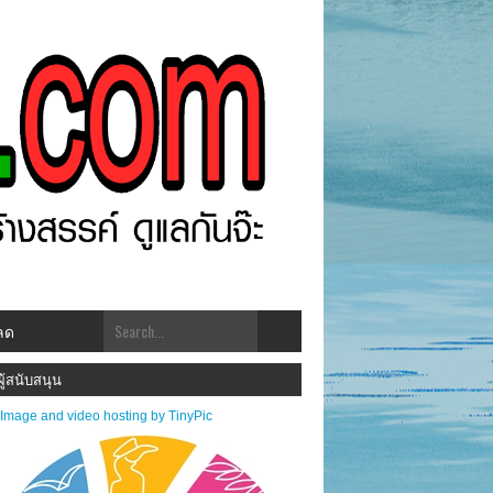
ลด
ราชาโพสต์.com โฉมใหม่!! "สร้างสรรคฺ์ ดูแลกัน ทันเหตุการณ์" ***ประชาสัมพันธ์ข่าวสาร
ผู้สนับสนุน