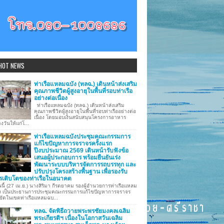
HOT NEWS
ท่าเรือแหลมฉบัง (ทลฉ.) เดินหน้าส่งเสริม
คุณภาพชีวิตผู้สูงอายุในพื้นที่รอบท่าเรือ
อย่างต่อเนื่อง
ท่าเรือแหลมฉบัง (ทลฉ.) เดินหน้าส่งเสริม
คุณภาพชีวิตผู้สูงอายุในพื้นที่รอบท่าเรืออย่างต่อ
เนื่อง โดยมอบเงินสนับสนุนโครงการอาหาร
งวันให้แก่โ...
ท่าเรือแหลมฉบังประชุมคณะกรรมการ
แก้ไขปัญหาการจราจรครั้งแรก
ปีงบประมาณ 2569 เดินหน้ารับฟังข้อ
เสนอผู้ประกอบการ พร้อมยืนยันเร่ง
พัฒนาระบบบริหารจัดการรถบรรทุก และ
ปรับปรุงโครงสร้างพื้นฐาน เพื่อรองรับ
รเติบโตของท่าเรือในอนาคต
นี้ (27 เม.ย.) นางสิริมา กีรตยาคม รองผู้อำนวยการท่าเรือแหลม
ง เป็นประธานการประชุมคณะกรรมการแก้ไขปัญหาการจราจร
ขัดในเขตท่าเรือแหลมฉบ...
ทลฉ. จัดพิธีถวายพระพรชัยมงคลเฉลิม
พระเกียรติฯ เนื่องในโอกาสวันเฉลิม