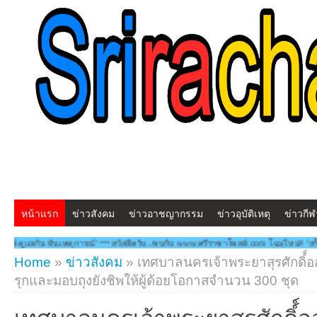
หน้าแรก
ข่าวสังคม
ข่าวอาชญากรรม
ข่าวอุบัติเหตุ
ข่าวกีฬ
ารณ์" ***สวัสดีครับ...พบกับ www.ศรีราชาโพสต์.com โฉมใหม่!! "สร้างสรรคฺ์ ดูแลกัน ทั
Home
»
ข่าวสังคม
»
เทศบาลนครเจ้าพระยาสุรศักดิ์์
รุกและมอบถุงยังชิพให้ผู้ด้อยโอกาสจำนวน 300 ชุด
เทศบาลนครเจ้าพระยาสุรศักดิ์์อ