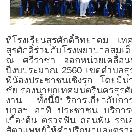
ที่โรงเรียนสุรศักดิ์วิทยาคม 
สุรศักดิ์ร่
วมกับโรงพยาบาลสมเด็
ณ ศรีราชา ออกหน่วยเคลื่อน
ปีงบประมาณ 2560 เขตตำบลสุรศัก
พี่น้
องประชาชนเชิงรุก โดยมีนาย
ชัย รองนายกเทศมนตรีนครสุรศัก
งาน ทั้งนี้มีบริการเกี่ยวกั
บกา
บาลฯ อาทิ ประชาชน บริการ
เบื้องต้น ตรวจฟัน ถอนฟัน รถเ
สัตวแพทย์ให้คำปรึ
กษาและตรวจรั