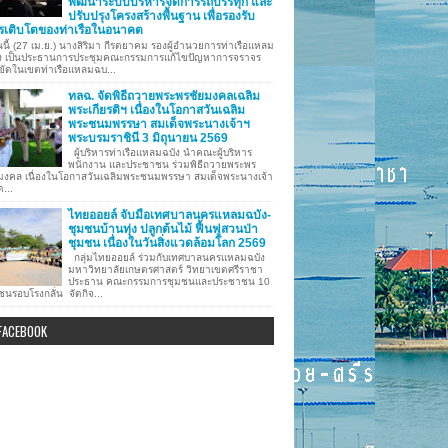
พัฒนาระบบบริหารจัดการรถบรรทุก และ
ปรับปรุงโครงสร้างพื้นฐาน เพื่อรองรับ
รเติบโตของท่าเรือในอนาคต
นี้ (27 เม.ย.) นางสิริมา กีรตยาคม รองผู้อำนวยการท่าเรือแหลม
ง เป็นประธานการประชุมคณะกรรมการแก้ไขปัญหาการจราจร
ขัดในเขตท่าเรือแหลมฉบ...
ทลฉ. จัดพิธีถวายพระพรชัยมงคลเฉลิม
พระเกียรติฯ เนื่องในโอกาสวันเฉลิม
พระชนมพรรษา สมเด็จพระนางเจ้าฯ
พระบรมราชินี 3 มิถุนายน 2569
ผู้บริหารท่าเรือแหลมฉบัง นำคณะผู้บริหาร
พนักงาน และประชาชน ร่วมพิธีถวายพระพร
มงคล เนื่องในโอกาสวันเฉลิมพระชนมพรรษา สมเด็จพระนางเจ้า
ด...
ไทยออยล์ จับมือเทศบาลนครแหลมฉบัง-
ชุมชนบ้านทุ่ง ปลูกต้นไม้ ฟื้นฟูสวนป่า
ชุมชน เนื่องในวันสิ่งแวดล้อมโลก 2569
กลุ่มไทยออยล์ ร่วมกับเทศบาลนครแหลมฉบัง
มหาวิทยาลัยเกษตรศาสตร์ วิทยาเขตศรีราชา
ประธาน คณะกรรมการชุมชนและประชาชน 10
ชนรอบโรงกลั่น จัดกิจ...
FACEBOOK