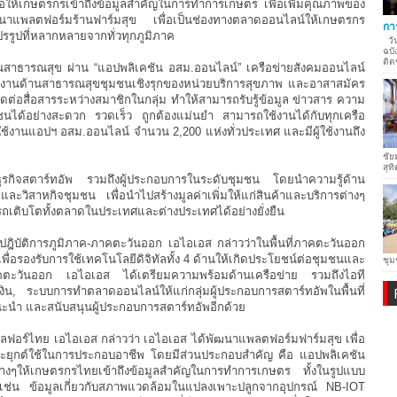
่อให้เกษตรกรเข้าถึงข้อมูลสำคัญในการทำการเกษตร เพื่อเพิ่มคุณภาพของ
ัฒนาแพลตฟอร์มร้านฟาร์มสุข เพื่อเป็นช่องทางตลาดออนไลน์ให้เกษตรกร
กา
รูปที่หลากหลายจากทั่วทุกภูมิภาค
วัน
ฉบั
ติด
านสาธารณสุข ผ่าน “แอปพลิเคชัน อสม.ออนไลน์” เครือข่ายสังคมออนไลน์
ฎิบัติงานด้านสาธารณสุขชุมชนเชิงรุกของหน่วยบริการสุขภาพ และอาสาสมัคร
ดต่อสื่อสารระหว่างสมาชิกในกลุ่ม ทำให้สามารถรับรู้ข้อมูล ข่าวสาร ความ
นได้อย่างสะดวก รวดเร็ว ถูกต้องแม่นยำ สามารถใช้งานได้กับทุกเครือ
ใช้งานแอปฯ อสม.ออนไลน์ จำนวน 2,200 แห่งทั่วประเทศ และมีผู้ใช้งานถึง
ชัย
สุทิ
ุรกิจสตาร์ทอัพ รวมถึงผู้ประกอบการในระดับชุมชน โดยนำความรู้ด้าน
และวิสาหกิจชุมชน เพื่อนำไปสร้างมูลค่าเพิ่มให้แก่สินค้าและบริการต่างๆ
ถเติบโตทั้งตลาดในประเทศและต่างประเทศได้อย่างยั่งยืน
ฎิบัติการภูมิภาค-ภาคตะวันออก เอไอเอส กล่าวว่าในพื้นที่ภาคตะวันออก
่อรองรับการใช้เทคโนโลยีดิจิทัลทั้ง 4 ด้านให้เกิดประโยชน์ต่อชุมชนและ
ชุม
ตะวันออก เอไอเอส ได้เตรียมความพร้อมด้านเครือข่าย รวมถึงไอที
ิน, ระบบการทำตลาดออนไลน์ให้แก่กลุ่มผู้ประกอบการสตาร์ทอัพในพื้นที่
ำแนะนำ และสนับสนุนผู้ประกอบการสตาร์ทอัพอีกด้วย
ิจิทัลฟอร์ไทย เอไอเอส กล่าวว่า เอไอเอส ได้พัฒนาแพลตฟอร์มฟาร์มสุข เพื่อ
ประยุกต์ใช้ในการประกอบอาชีพ โดยมีส่วนประกอบสำคัญ คือ แอปพลิเคชัน
าต่างๆให้เกษตรกรไทยเข้าถึงข้อมูลสำคัญในการทำการเกษตร ทั้งในรูปแบบ
ช่น ข้อมูลเกี่ยวกับสภาพแวดล้อมในแปลงเพาะปลูกจากอุปกรณ์ NB-IOT