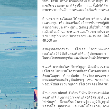
“สอน เสริม สร้าง” ผ่านแพลตฟอร์มฟาร์มสุข เพื
ผลผลิตของเกษตรกรให้สูงขึ้น รวมทั้งยังได้พ
สามารถขายสินค้าเกษตรและผลิตภัณฑ์เกษตรแปร
ด้านสุขภาพ เอไอเอส ได้ส่งเสริมการทำงาน ด้
เฉพาะกลุ่ม เพื่อเป็นเครื่องมือสื่อสารในการป
สาธารณสุขประจำหมู่บ้าน (อสม.) เพื่อใช้ในการติ
เคลื่อนไหวด้านสาธารณสุขและภัยสุขภาพในชุมช
ข่าย ปัจจุบันหน่วยบริการสุขภาพและรพ.สต.เปิด
48,000 คน
ส่วนธุรกิจสตาร์ทอัพ เอไอเอส ได้ร่วมพัฒนาธ
เทคโนโลยีดิจิทัลไปส่งเสริมให้แก่ผู้ประกอบการ 
ในการไปต่อยอดธุรกิจ และพัฒนาสินค้าให้สามาร
ขณะที่ นายประวิตร จิตรปัญญา หัวหน้าส่วนงานป
เอไอเอส ได้ขยายโครงข่ายสื่อสารโทรคมนาคม เพื
สังคมในทุกๆ ด้านเช่นกัน โดยในส่วนของภาค
แพลตฟอร์มและโซลูชั่นส์ต่างๆ เช่น ระบบเก็บเง
พร้อมทั้งมีผู้เชี่ยวชาญจากเอไอเอสที่คอยให้ค
ด้าน นายพงษ์ศักดิ์ ตันวิสุทธิ์ หัวหน้าส่วนงานด
ส่งเสริมให้เกษตรกรนำเทคโนโลยีดิจิทัลเข้าไป
“ฟาร์มสุข” ซึ่งจะเป็นคลังความรู้และภูมิปัญญ
ของวิดีโอ บทความ และเทคโนโลยีต่างๆ อาทิเ