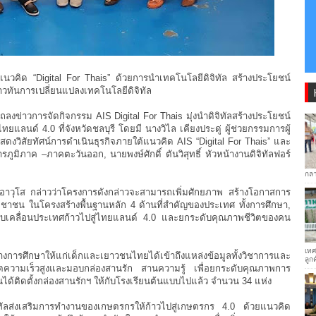
นวคิด “Digital For Thais” ด้วยการนำเทคโนโลยีดิจิทัล สร้างประโยชน์
าวทันการเปลี่ยนแปลงเทคโนโลยีดิจิทัล
ถลงข่าวการจัดกิจกรรม AIS Digital For Thais มุ่งนำดิจิทัลสร้างประโยชน์
ยแลนด์ 4.0 ที่จังหวัดชลบุรี โดยมี นางวิไล เคียงประดู่ ผู้ช่วยกรรมการผู้
ดงวิสัยทัศน์การดำเนินธุรกิจภายใต้แนวคิด AIS “Digital For Thais” และ
ภูมิภาค –ภาคตะวันออก, นายพงษ์ศักดิ์ ตันวิสุทธิ์ หัวหน้างานดิจิทัลฟอร์
กลา
ารอาวุโส กล่าวว่าโครงการดังกล่าวจะสามารถเพิ่มศักยภาพ สร้างโอกาสการ
ะชาชน ในโครงสร้างพื้นฐานหลัก 4 ด้านที่สำคัญของประเทศ ทั้งการศึกษา,
ขับเคลื่อนประเทศก้าวไปสู่ไทยแลนด์ 4.0 และยกระดับคุณภาพชีวิตของคน
เทศ
ารศึกษาให้แก่เด็กและเยาวชนไทยได้เข้าถึงแหล่งข้อมูลทั้งวิชาการและ
ลูก
เน็ตความเร็วสูงและมอบกล่องสานรัก สานความรู้ เพื่อยกระดับคุณภาพการ
ุบันได้ติดตั้งกล่องสานรักฯ ให้กับโรงเรียนต้นแบบไปแล้ว จำนวน 34 แห่ง
ัลส่งเสริมการทำงานของเกษตรกรให้ก้าวไปสู่เกษตรกร 4.0 ด้วยแนวคิด