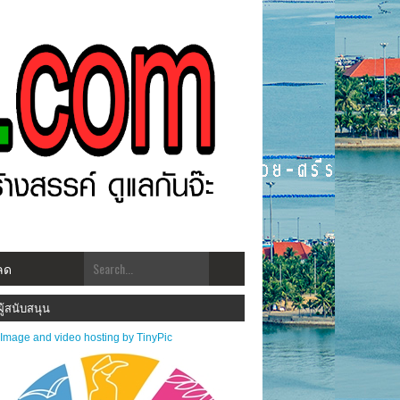
ลด
สต์.com โฉมใหม่!! "สร้างสรรคฺ์ ดูแลกัน ทันเหตุการณ์" ***ประชาสัมพันธ์ข่าวสารส่งมาได
ผู้สนับสนุน