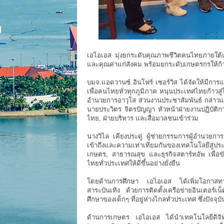
เอไอเอส มุ่งยกระดับคุณภาพชีวิตคนไทยภายใต้แ
และคุณค่าแก่สังคม พร้อมยกระดับเกษตรกรให้ก้
บมจ.แอดวานซ์ อินโฟร์ เซอร์วิส ได้จัดให้มีการแ
เพื่อคนไทยทั่วทุกภูมิภาค หนุนประเทศไทยก้าวสู่ไท
อำนวยการอาวุโส ส่วนงานประชาสัมพันธ์ กล่าวแส
นายประวิตร จิตรปัญญา หัวหน้าฝ่ายงานปฏิบัติการ
ไทย, ฝ่ายบริหาร และสื่อมวลชนเข้าร่วม
นางวิไล เคียงประดู่ ผู้ช่วยกรรมการผู้อำนวยก
เข้าถึงและความเท่าเทียมกันของเทคโนโลยีสู่ปร
เกษตร, สาธารณสุข และธุรกิจสตาร์ทอัพ เพื่อ
ไทยทั่วประเทศให้ดีขึ้นอย่างยั่งยืน
โดยด้านการศึกษา เอไอเอส ได้เพิ่มโอกาสทางก
สาระบันเทิง ด้วยการติดตั้งเครือข่ายอินเตอร์
ศึกษาของเด็กๆ ที่อยู่ห่างไกลทั่วประเทศ ซึ่งปัจจ
ด้านการเกษตร เอไอเอส ได้นำเทคโนโลยีดิจิท