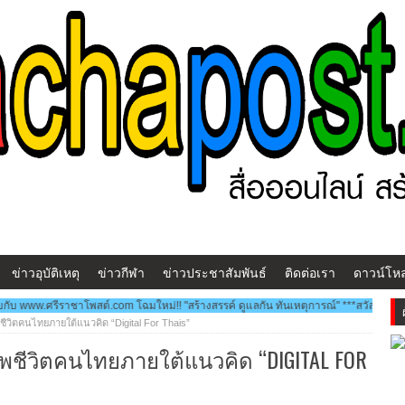
ข่าวอุบัติเหตุ
ข่าวกีฬา
ข่าวประชาสัมพันธ์
ติดต่อเรา
ดาวน์โห
om โฉมใหม่!! "สร้างสรรค์ ดูแลกัน ทันเหตุการณ์" ***สวัสดีครับ...พบกับ www.ศรีราชาโพ
ชีวิตคนไทยภายใต้แนวคิด “Digital For Thais”
พชีวิตคนไทยภายใต้แนวคิด “DIGITAL FOR