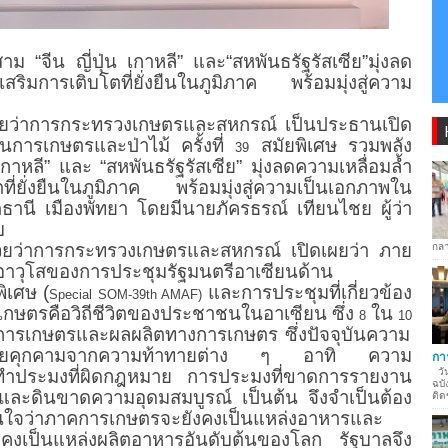
 “จีน ญี่ปุ่น เกาหลี” และ“สหพันธรัฐรัสเซีย”มุ่งลด
สริมการเติบโตที่ยั่งยืนในภูมิภาค พร้อมมุ่งสู่ความ
วยว่าการกระทรวงเกษตรและสหกรณ์ เป็นประธานเปิด
การเกษตรและป่าไม้ ครั้งที่
สมัยพิเศษ รวมพลัง
39
กาหลี” และ “สหพันธรัฐรัสเซีย” มุ่งลดความเหลื่อมล้ำ
ที่ยั่งยืนในภูมิภาค พร้อมมุ่งสู่ความเป็นเอกภาพใน
นี เมืองพัทยา โดยมีนายภัครธรณ์ เทียนไชย ผู้ว่า
บ
วยว่าการกระทรวงเกษตรและสหกรณ์ เปิดเผยว่า ภาย
กลา
ี่อาวุโสของการประชุมรัฐมนตรีอาเซียนด้าน
ิเศษ (
และการประชุมที่เกี่ยวข้อง
Special SOM-39th AMAF)
ารเกษตรคือวิถีชีวิตของประชาชนในอาเซียน ซึ่ง
ใน
8
10
การเกษตรและผลผลิตทางการเกษตร ซึ่งปัจจุบันความ
ับภัยคุกคามจากความท้าทายต่าง ๆ อาทิ ความ
กา
ทำประมงที่ผิดกฎหมาย การประมงที่ขาดการรายงาน
วัน
ฉบั
และดินขาดความอุดมสมบูรณ์ เป็นต้น จึงจำเป็นต้อง
ติด
ั่นใจว่าภาคการเกษตรจะยังคงเป็นแหล่งอาหารและ
คงเป็นแหล่งผลิตอาหารอันดับต้นของโลก รัฐบาลจึง