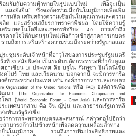
พร้อมรับกับความท้าทายในรูปแบบใหม่ เพื่อจะเป็น
ละยั่งยืน” ซึ่งจะต้องร่วมมือกันในภูมิภาคเพื่อเพิ่ม
่การผลิต เสริมสร้างความเชื่อมั่นในคุณภาพและความ
เทศ
ลูก
ลิต และสร้างเสถียรภาพราคาพืชผล โดยใช้ความรู้
เสริมเทคโนโลยีและเกษตรอัจริยะ
การเข้าถึง
4.0
ดาลใจให้กับคนรุ่นใหม่เพื่อก้าวเข้าสู่ภาคการเกษตร
มถึงการเสริมสร้างความร่วมมือระหว่างรัฐบาลและ
ประชุมระดับเจ้าหน้าที่อาวุโสของการประชุมรัฐมนตรี
ชัย
สุทิ
้งที่
สมัยพิเศษ เป็นระดับปลัดกระทรวงที่กำกับดูแล
39
ทศอาเซียน
ประเทศ คือ บรูไน กัมพูชา อินโดนีเซีย
10
 สิงคโปร์ ไทย และเวียดนาม นอกจากนี้ จะมีการหารือ
องค์กรระหว่างประเทศ เช่น องค์การอาหารและเกษตร
หรือ
องค์การเพื่อ
ure Organization of the United Nations
FAO)
กิจ
พัฒนา (
The Organization for Economic Co-operation and
จโลก (
และการหารือ
World Economic Forum - Grow Asia)
ระเทศบวกสาม คือ จีน ญี่ปุ่น และสาธารณรัฐเกาหลี
สหพันธรัฐรัสเซีย
วยว่าการกระทรวงเกษตรและสหกรณ์ กล่าวต่อไปอีกว่า
สามารถก้าวไปข้างหน้าเพื่อลดความเหลื่อมล้ำทาง
่ยั่งยืนในภูมิภาค รวมถึงการเพิ่มประสิทธิภาพและ