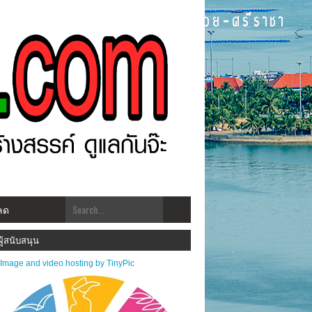
ลด
..พบกับ www.ศรีราชาโพสต์.com โฉมใหม่!! "สร้างสรรคฺ์ ดูแลกัน ทันเหตุการณ์" ***ประชาส
ผู้สนับสนุน