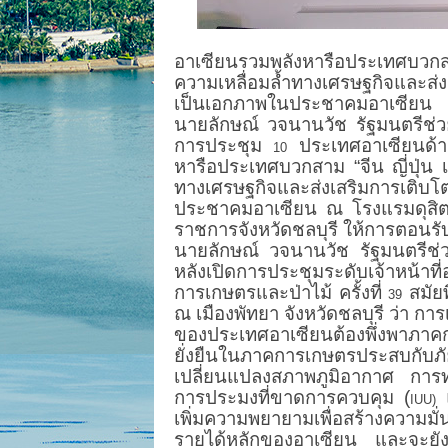
อาเซียนรวมพลังหารือประเทศบวกสาม
ความเหลื่อมล้ำทางเศรษฐกิจและส่งเ
เป็นเอกภาพในประชาคมอาเซียน
นายลักษณ์ วจนานวัช รัฐมนตรีช่
การประชุม
ประเทศอาเซียนด้าน
10
หารือประเทศบวกสาม “จีน ญี่ปุ่น เ
ทางเศรษฐกิจและส่งเสริมการเติบโต
ประชาคมอาเซียน ณ โรงแรมดุสิตธา
ราชการจังหวัดชลบุรี ให้การตอนรั
นายลักษณ์ วจนานวัช รัฐมนตรีช่
หลังเปิดการประชุมระดับเจ้าหน้าท
การเกษตรและป่าไม้ ครั้งที่
สมัยพ
39
ณ เมืองพัทยา จังหวัดชลบุรี ว่า ก
ของประเทศอาเซียนต้องพึ่งพาภาค
ยั่งยืนในภาคการเกษตรประสบก
เปลี่ยนแปลงสภาพภูมิอากาศ การ
การประมงที่ขาดการควบคุม (
IUU)
เพิ่มความพยายามเพื่อสร้างความม
รายได้หลักของอาเซียน และจะยัง