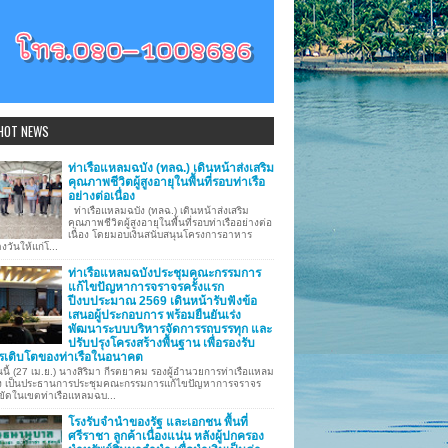
HOT NEWS
ท่าเรือแหลมฉบัง (ทลฉ.) เดินหน้าส่งเสริม
คุณภาพชีวิตผู้สูงอายุในพื้นที่รอบท่าเรือ
อย่างต่อเนื่อง
ท่าเรือแหลมฉบัง (ทลฉ.) เดินหน้าส่งเสริม
คุณภาพชีวิตผู้สูงอายุในพื้นที่รอบท่าเรืออย่างต่อ
เนื่อง โดยมอบเงินสนับสนุนโครงการอาหาร
งวันให้แก่โ...
ท่าเรือแหลมฉบังประชุมคณะกรรมการ
แก้ไขปัญหาการจราจรครั้งแรก
ปีงบประมาณ 2569 เดินหน้ารับฟังข้อ
เสนอผู้ประกอบการ พร้อมยืนยันเร่ง
พัฒนาระบบบริหารจัดการรถบรรทุก และ
ปรับปรุงโครงสร้างพื้นฐาน เพื่อรองรับ
รเติบโตของท่าเรือในอนาคต
นี้ (27 เม.ย.) นางสิริมา กีรตยาคม รองผู้อำนวยการท่าเรือแหลม
ง เป็นประธานการประชุมคณะกรรมการแก้ไขปัญหาการจราจร
ขัดในเขตท่าเรือแหลมฉบ...
โรงรับจำนำของรัฐ และเอกชน พื้นที่
ศรีราชา ลูกค้าเนื่องแน่น หลังผู้ปกครอง