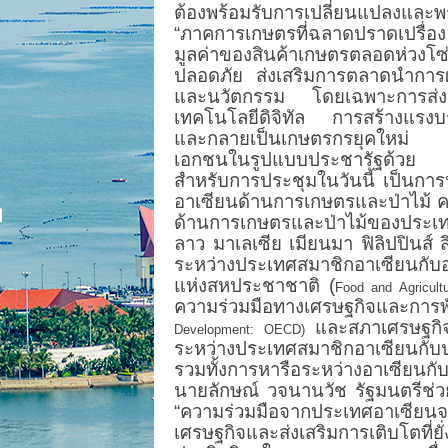
ต้องพร้อมรับการเปลี่ยนแปลงและ
“ภาคการเกษตรที่ฉลาดปราดเปรื่อง แ
มูลค่าของสินค้าเกษตรตลอดห่วงโซ
ปลอดภัย ส่งเสริมการตลาดนำการผ
และนวัตกรรม โดยเฉพาะการส่ง
เทคโนโลยีดิจิทัล การสร้างแรงบรร
และกลายเป็นเกษตรกรยุคใหม่ รว
เอกชนในรูปแบบประชารัฐด้วย
สำหรับการประชุมในวันนี้ เป็นการ
อาเซียนด้านการเกษตรและป่าไม้ ครั
ด้านการเกษตรและป่าไม้ของประเ
ลาว มาเลเซีย เมียนมา ฟิลิปปินส์
ระหว่างประเทศสมาชิกอาเซียนกับ
แห่งสหประชาชาติ (
Food and Agricult
ความร่วมมือทางเศรษฐกิจและการ
และสภาเศรษฐกิ
Development: OECD)
ระหว่างประเทศสมาชิกอาเซียนกับป
รวมทั้งการหารือระหว่างอาเซียนกับ
นายลักษณ์ วจนานวัช รัฐมนตรีช่
“ความร่วมมือจากประเทศอาเซียนจะ
เศรษฐกิจและส่งเสริมการเติบโตที