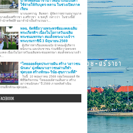
นำทรัพย์สินมาจำนำ เพื่อนำเงินเป็นค่า
ใช้จ่ายให้กับบุตร-หลาน ในช่วงเปิดภาค
เรียน
นางนงคราญ สิมพลา ผู้จัดการสถานธนานุบาล
บาลเมืองศรีราชา อ.ศรีราชา จ.ชลบุรี กล่าวว่า ในช่วงนี้มี
ค้านำทรัพย์สิ นมาจำนำเป็นจำนวนมา...
ทลฉ. จัดพิธีถวายพระพรชัยมงคลเฉลิม
พระเกียรติฯ เนื่องในโอกาสวันเฉลิม
พระชนมพรรษา สมเด็จพระนางเจ้าฯ
พระบรมราชินี 3 มิถุนายน 2569
ผู้บริหารท่าเรือแหลมฉบัง นำคณะผู้บริหาร
พนักงาน และประชาชน ร่วมพิธีถวายพระพร
มงคล เนื่องในโอกาสวันเฉลิมพระชนมพรรษา สมเด็จพระนางเจ้า
ด...
“ไทยออยล์จุดประกายฝัน สร้าง ‘เยาวชน
นักเตะ’ มุ่งพัฒนาเยาวชนผ่านกีฬา
ฟุตบอล สร้างทักษะ-วินัย-สุขภาวะที่ดี“
วันนี้ 10 พฤษภาคม 2569 กลุ่มไทยออยล์ จัด
พิธีปิดกิจกรรม “ไทยออยล์สานเส้นทาง สร้าง
เยาวชนนักเตะ” ปี 2569 ภายหลังดำเนิน
กรรมฝึกทักษะฟุตบอลเ...
FACEBOOK