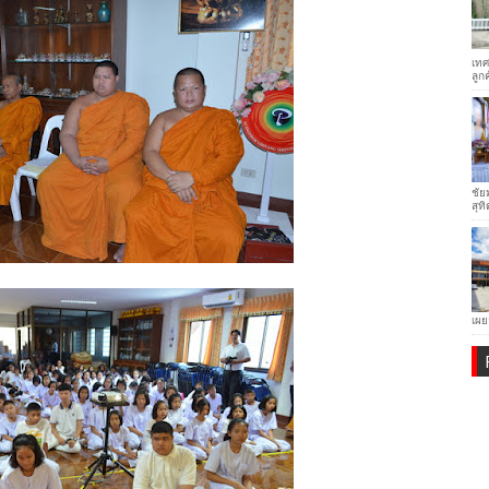
เทศ
ลูก
ชัย
สุทิ
เผย