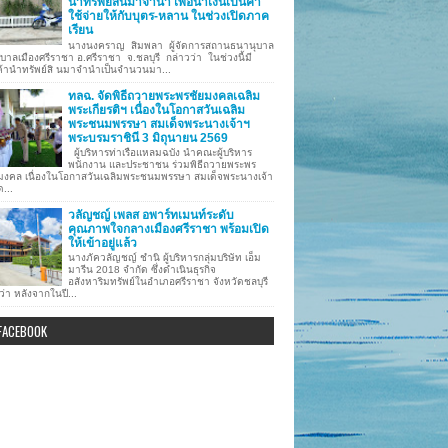
นำทรัพย์สินมาจำนำ เพื่อนำเงินเป็นค่า
ใช้จ่ายให้กับบุตร-หลาน ในช่วงเปิดภาค
เรียน
นางนงคราญ สิมพลา ผู้จัดการสถานธนานุบาล
บาลเมืองศรีราชา อ.ศรีราชา จ.ชลบุรี กล่าวว่า ในช่วงนี้มี
ค้านำทรัพย์สิ นมาจำนำเป็นจำนวนมา...
ทลฉ. จัดพิธีถวายพระพรชัยมงคลเฉลิม
พระเกียรติฯ เนื่องในโอกาสวันเฉลิม
พระชนมพรรษา สมเด็จพระนางเจ้าฯ
พระบรมราชินี 3 มิถุนายน 2569
ผู้บริหารท่าเรือแหลมฉบัง นำคณะผู้บริหาร
พนักงาน และประชาชน ร่วมพิธีถวายพระพร
มงคล เนื่องในโอกาสวันเฉลิมพระชนมพรรษา สมเด็จพระนางเจ้า
ด...
วลัญชญ์ เพลส อพาร์ทเมนท์ระดับ
คุณภาพใจกลางเมืองศรีราชา พร้อมเปิด
ให้เข้าอยู่แล้ว
นางภัควลัญชญ์ ชำนิ ผู้บริหารกลุ่มบริษัท เอ็ม
มารีน 2018 จำกัด ซึ่งดำเนินธุรกิจ
อสังหาริมทรัพย์ในอำเภอศรีราชา จังหวัดชลบุรี
ว่า หลังจากในปี...
FACEBOOK