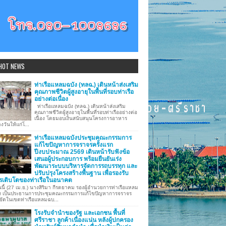
HOT NEWS
ท่าเรือแหลมฉบัง (ทลฉ.) เดินหน้าส่งเสริม
คุณภาพชีวิตผู้สูงอายุในพื้นที่รอบท่าเรือ
อย่างต่อเนื่อง
ท่าเรือแหลมฉบัง (ทลฉ.) เดินหน้าส่งเสริม
คุณภาพชีวิตผู้สูงอายุในพื้นที่รอบท่าเรืออย่างต่อ
เนื่อง โดยมอบเงินสนับสนุนโครงการอาหาร
งวันให้แก่โ...
ท่าเรือแหลมฉบังประชุมคณะกรรมการ
แก้ไขปัญหาการจราจรครั้งแรก
ปีงบประมาณ 2569 เดินหน้ารับฟังข้อ
เสนอผู้ประกอบการ พร้อมยืนยันเร่ง
พัฒนาระบบบริหารจัดการรถบรรทุก และ
ปรับปรุงโครงสร้างพื้นฐาน เพื่อรองรับ
รเติบโตของท่าเรือในอนาคต
นี้ (27 เม.ย.) นางสิริมา กีรตยาคม รองผู้อำนวยการท่าเรือแหลม
ง เป็นประธานการประชุมคณะกรรมการแก้ไขปัญหาการจราจร
ขัดในเขตท่าเรือแหลมฉบ...
โรงรับจำนำของรัฐ และเอกชน พื้นที่
ศรีราชา ลูกค้าเนื่องแน่น หลังผู้ปกครอง