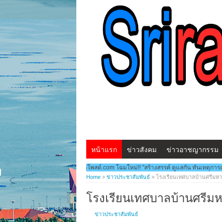
หน้าแรก
ข่าวสังคม
ข่าวอาชญากรรม
บกับ www.ศรีราชาโพสต์.com โฉมใหม่!! "สร้างสรรค์ ดูแลกัน ทันเหตุการณ์" ***สวัสดีครับ
Home
»
ข่าวประชาสัมพันธ์
»
โรงเรียนเทศบาลบ้านศรีม
โรงเรียนเทศบาลบ้านศรี
ข่าวประชาสัมพันธ์