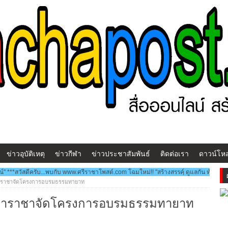
ข่าวอุบัติเหตุ
ข่าวกีฬา
ข่าวประชาสัมพันธ์
ติดต่อเรา
ดาวน์โห
...พบกับ www.ศรีราชาโพสต์.com โฉมใหม่!! "สร้างสรรคฺ์ ดูแลกัน ทันเหตุการณ์" ***ประช
หาราชาจัดโครงการอบรมธรรมทายาท
มหาราชาจัดโครงการอบรมธรรมทายาท