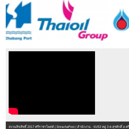
สงวนลิขสิทธิ์ 2017
ศรีราชาโพสต์ | SrirachaPost
| สำนักงาน :
41/53 หมู่ 3 ต.สุรศักดิ์ อ.