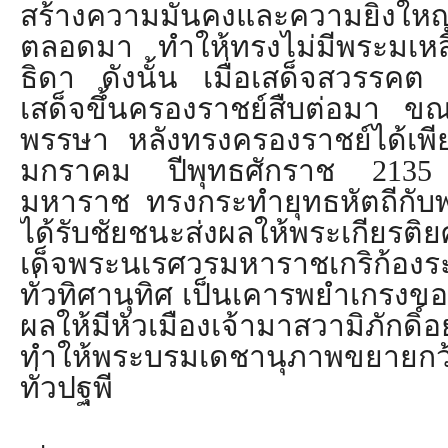
สร้างความมั่นคงและความยิ่
งใหญ
ตลอดมา ทำให้ทรงไม่มีพระมเห
ธิดา ดังนั้น เมื่อเสด็จสวรรคต
เสด็จขึ้
นครองราชย์สืบต่อมา ขณ
พรรษา หลังทรงครองราชย์ได้เพีย
มกราคม ปีพุทธศักราช 2135
มหาราช ทรงกระทำยุทธหัตถีกับ
ได้รับชัยชนะส่งผลให้พระเกี
ยรติย
เด็
จพระนเรศวรมหาราชเกริก้องระ
ทั่วทิศานุทิศ เป็นเคารพยำเกรงข
ผลให้มีหัวเมืองเจ้ามาสวามิ
ภักดิ์
ทำให้พระบรมเดชานุภาพขยายกว
ทั่วปฐพี