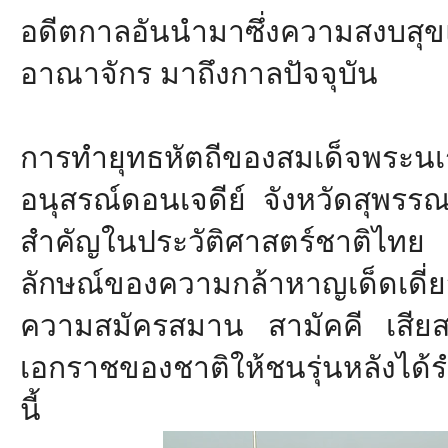
อดีตกาลอั
นนำมาซึ่งความสงบสุขแ
อาณาจักร มาถึงกาลปัจจุบัน
การทำยุทธหัตถีของสมเด็
จพระน
อนุสรณ์ดอนเจดีย์ จังหวัดสุพรรณบ
สำคัญในประวัติ
ศาสตร์ชาติไท
ลักษณ์ของความกล้
าหาญเด็ดเดี่
ความสมัครสมาน สามัคคี เสียสละ
เอกราชของชาติให้ชนรุ่
นหลังได้ร
นี้