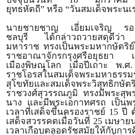
ยุทธหัตถี
”
หรือ
“
วันสมเด็จพระน
นายชายชาญ เอี่ยมเจริญ รองผู
ชลบุรี ได้กล่าวถวายสดุดีว่
มหาราช ทรงเป็นพระมหากษัตริย์
ราชอาณาจักรกรุงศรีอยุธยา เ
เมืองพิษณุ
โลก เมื่อปีเถาะ พ.
ราชโอรสในสมเด็
จพระมหาธรรมร
สุโขทัยและสมเด็จพระวิสุ
ทธิกษัต
ราชวงศ์สุวรรณภูมิ ทรงมีพระสุพ
นาง และมีพระเอกาทศรถ เป็นพ
เวลาที่เสด็จขึ้
นครองราชย์
15
ปี ต
เสด็จสวรรคตเมื่อวันที่
25
เมษายน
เวลาเกือบตลอดรัชสมั
ยให้กับการศ