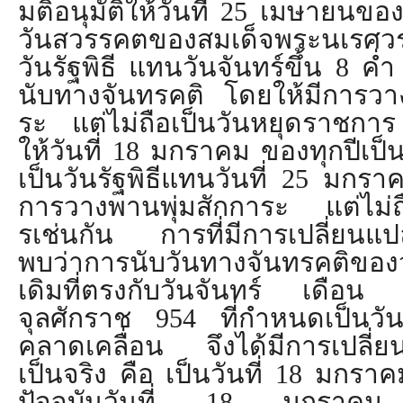
มติอนุมัติให้
วันที่
25
เมษายนของท
วันสวรรคตของสมเด็
จพระนเรศว
วันรัฐพิธี แทนวันจันทร์ขึ้น
8
ค่ำ
นับทางจันทรคติ โดยให้มีการว
ระ แต่ไม่ถือเป็นวันหยุดราชกา
ให้วันที่
18
มกราคม ของทุกปีเป็
เป็นวันรัฐพิธีแทนวันที่
25
มกราคม
การวางพานพุ่มสักการะ แต่ไม่ถ
รเช่
นกัน การที่มีการเปลี่ยนแปล
พบว่าการนับวันทางจันทรคติของว
เดิมที่ตรงกับวั
นจันทร์ เดือ
จุลศักราช
954
ที่กำหนดเป็นวั
คลาดเคลื่อน จึงได้มีการเปลี่ยน
เป็นจริง คือ เป็นวันที่
18
มกราคมด
ปัจจุบันวันที่
18
มกราคม จ