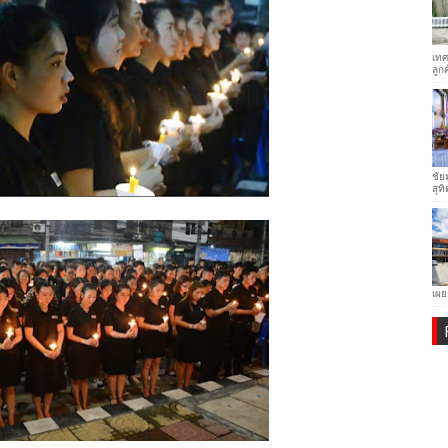
เทศ
ลูก
ชัย
สุทิ
เผย