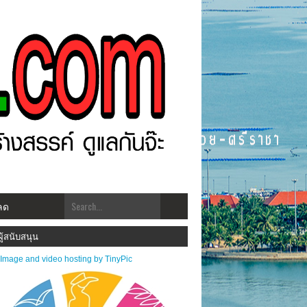
ลด
w.ศรีราชาโพสต์.com โฉมใหม่!! "สร้างสรรคฺ์ ดูแลกัน ทันเหตุการณ์" ***ประชาสัมพันธ์ข่า
ผู้สนับสนุน