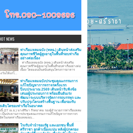
HOT NEWS
ท่าเรือแหลมฉบัง (ทลฉ.) เดินหน้าส่งเสริม
คุณภาพชีวิตผู้สูงอายุในพื้นที่รอบท่าเรือ
อย่างต่อเนื่อง
ท่าเรือแหลมฉบัง (ทลฉ.) เดินหน้าส่งเสริม
คุณภาพชีวิตผู้สูงอายุในพื้นที่รอบท่าเรืออย่างต่อ
เนื่อง โดยมอบเงินสนับสนุนโครงการอาหาร
งวันให้แก่โ...
ท่าเรือแหลมฉบังประชุมคณะกรรมการ
แก้ไขปัญหาการจราจรครั้งแรก
ปีงบประมาณ 2569 เดินหน้ารับฟังข้อ
เสนอผู้ประกอบการ พร้อมยืนยันเร่ง
พัฒนาระบบบริหารจัดการรถบรรทุก และ
ปรับปรุงโครงสร้างพื้นฐาน เพื่อรองรับ
รเติบโตของท่าเรือในอนาคต
นี้ (27 เม.ย.) นางสิริมา กีรตยาคม รองผู้อำนวยการท่าเรือแหลม
ง เป็นประธานการประชุมคณะกรรมการแก้ไขปัญหาการจราจร
ขัดในเขตท่าเรือแหลมฉบ...
โรงรับจำนำของรัฐ และเอกชน พื้นที่
ศรีราชา ลูกค้าเนื่องแน่น หลังผู้ปกครอง