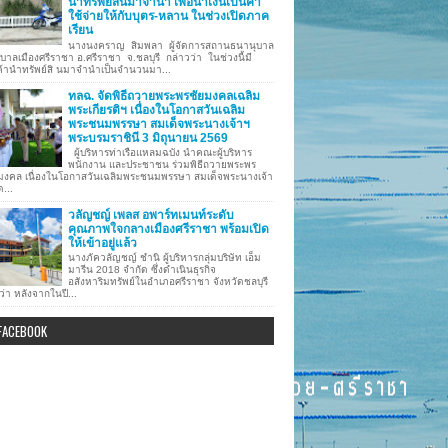
นำทรัพย์สินมาจำนำ เพื่อนำเงินเป็นค่า
ใช้จ่ายให้กับบุตร-หลาน ในช่วงเปิดภาค
เรียน
นางนงคราญ สิมพลา ผู้จัดการสถานธนานุบาล
บาลเมืองศรีราชา อ.ศรีราชา จ.ชลบุรี กล่าวว่า ในช่วงนี้มี
ค้านำทรัพย์สิ นมาจำนำเป็นจำนวนมา...
ทลฉ. จัดพิธีถวายพระพรชัยมงคลเฉลิม
พระเกียรติฯ เนื่องในโอกาสวันเฉลิม
พระชนมพรรษา สมเด็จพระนางเจ้าฯ
พระบรมราชินี 3 มิถุนายน 2569
ผู้บริหารท่าเรือแหลมฉบัง นำคณะผู้บริหาร
พนักงาน และประชาชน ร่วมพิธีถวายพระพร
มงคล เนื่องในโอกาสวันเฉลิมพระชนมพรรษา สมเด็จพระนางเจ้า
ด...
วลัญชญ์ เพลส อพาร์ทเมนท์ระดับ
คุณภาพใจกลางเมืองศรีราชา พร้อมเปิด
ให้เข้าอยู่แล้ว
นางภัควลัญชญ์ ชำนิ ผู้บริหารกลุ่มบริษัท เอ็ม
มารีน 2018 จำกัด ซึ่งดำเนินธุรกิจ
อสังหาริมทรัพย์ในอำเภอศรีราชา จังหวัดชลบุรี
ว่า หลังจากในปี...
FACEBOOK