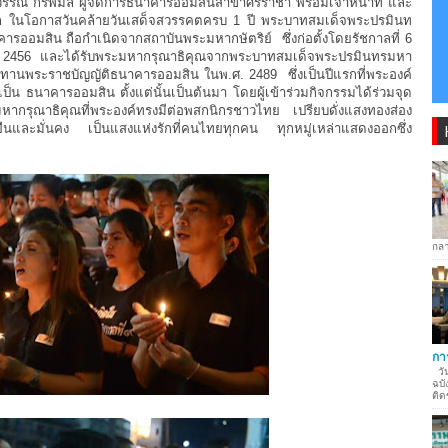
รรณ กีรพิมล ผู้จัดการธนาคารออมสินสาขาศรีราชา พร้อมเจ้าหน้าที่ และ
ัก ในโอกาสวันคล้ายวันเสด็จสวรรคตครบ 1 ปี พระบาทสมเด็จพระปรมินท
ารออมสิน ถือกำเนิดจากสถาบันพระมหากษัตริย์ ซึ่งก่อตั้งโดยรัชกาลที่ 6
อปี 2456 และได้รับพระมหากรุณาธิคุณจากพระบาทสมเด็จพระปรมินทรมหา
ชทานพระราชบัญญัติธนาคารออมสิน ในพ.ศ. 2489 ซึ่งเป็นปีแรกที่พระองค์
เป็น ธนาคารออมสิน ตั้งแต่นั้นเป็นต้นมา โดยผู้เข้าร่วมกิจกรรมได้ร่วมจุด
หากรุณาธิคุณที่พระองค์ทรงมีต่อพสกนิกรชาวไทย เปรียบดั่งแสงทองส่อง
งยืนและมั่นคง เป็นแสงแห่งรักที่คนไทยทุกคน ทุกหมู่เหล่าแสดงออกซึ่ง
กลา
กา
วัน
ฉบั
ติด