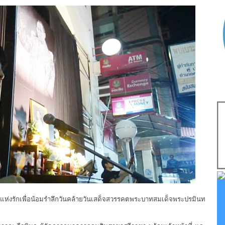
่งรักเพื่อน้อมรำลึกวันคล้ายวันเสด็จสวรรคตพระบาทสมเด็จพระปรมินท