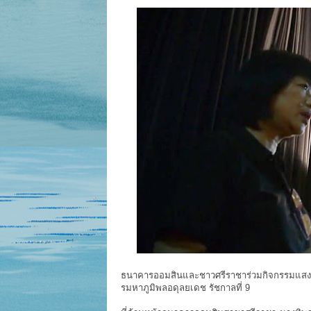
ธนาคารออมสินและชาวศรีราชาร่วมกิจกรรมแสงแห
รมหาภูมิพลอดุลยเดช รัชกาลที่ 9