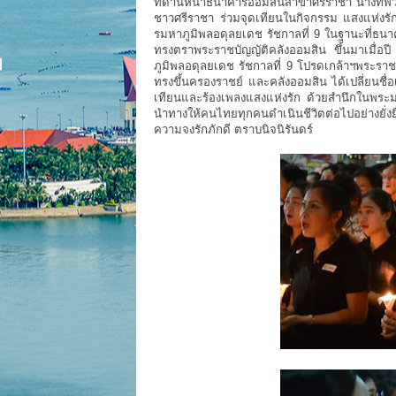
ที่ด้านหน้าธนาคารออมสินสาขาศรีราชา นางทิพว
ชาวศรีราชา ร่วมจุดเทียนในกิจกรรม แสงแห่งร
รมหาภูมิพลอดุลยเดช รัชกาลที่ 9 ในฐานะที่ธนาค
ทรงตราพระราชบัญญัติคลังออมสิน ขึ้นมาเมื่
ภูมิพลอดุลยเดช รัชกาลที่ 9 โปรดเกล้าฯพระรา
ทรงขึ้นครองราชย์ และคลังออมสิน ได้เปลี่ยนชื่อ
เทียนและร้องเพลงแสงแห่งรัก ด้วยสำนึกในพระม
นำทางให้คนไทยทุกคนดำเนินชีวิตต่อไปอย่างยั่
ความจงรักภักดี ตราบนิจนิรันดร์