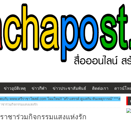
ข่าวอุบัติเหตุ
ข่าวกีฬา
ข่าวประชาสัมพันธ์
ติดต่อเรา
ดาวน์โห
ราชาโพสต์.com โฉมใหม่!! "สร้างสรรค์ ดูแลกัน ทันเหตุการณ์" ***สวัสดีครับ...พบกับ ww
ชาร่วมกิจกรรมแสงแห่งรัก
าชาร่วมกิจกรรมแสงแห่งรัก