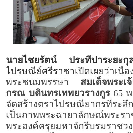
นายไชยรัตน์ ประทีปาระยะกุ
ไปรษณีย์ศรีราชาเปิดเผยว่า
เนื่
พระชนมพรรษา
สมเด็จพระเจ้
กรณ บดินทรเทพยวรางกูร
65
พ
จัดสร้างตราไปรษณียากรที่ระลึ
เป็นภาพพระฉายาลักษณ์พระร
พระองค์ครุยมหาจักรีบรมราช