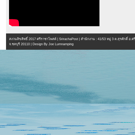
สงวนลิขสิทธิ์ 2017
ศรีราชาโพสต์ | SrirachaPost
| สำนักงาน :
41/53 หมู่ 3 ต.สุรศักดิ์ อ.
จ.ชลบุรี 20110
| Design By
Joe Lumnamping