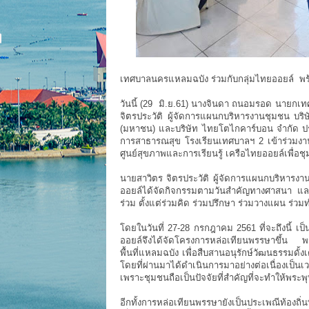
เทศบาลนครแหลมฉบัง ร่วมกับกลุ่มไทยออยล์ พร้
วันนี้ (29 มิ.ย.61) นางจินดา ถนอมรอด นายก
จิตรประวัติ ผู้จัดการแผนกบริหารงานชุมชน บริ
(มหาชน) และบริษัท ไทยโตไกคาร์บอน จำกัด ปร
การสาธารณสุข โรงเรียนเทศบาลฯ 2 เข้าร่วมง
ศูนย์สุขภาพและการเรียนรู้ เครือไทยออยล์เพื่อ
นายสาวิตร จิตรประวัติ ผู้จัดการแผนกบริหารงา
ออยล์ได้จัดกิจกรรมตามวันสำคัญทางศาสนา และ
ร่วม ตั้งแต่ร่วมคิด ร่วมปรึกษา ร่วมวางแผน ร
โดยในวันที่ 27-28 กรกฎาคม 2561 ที่จะถึงนี้ 
ออยล์จึงได้จัดโครงการหล่อเทียนพรรษาขึ้น พร
พื้นที่แหลมฉบัง เพื่อสืบสานอนุรักษ์วัฒนธรรมดั้
โดยที่ผ่านมาได้ดำเนินการมาอย่างต่อเนื่องเป็น
เพราะชุมชนถือเป็นปัจจัยที่สำคัญที่จะทำให้พระพ
อีกทั้งการหล่อเทียนพรรษายังเป็นประเพณีท้อง