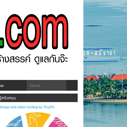
ลด
ราชาโพสต์.com โฉมใหม่!! "สร้างสรรคฺ์ ดูแลกัน ทันเหตุการณ์" ***ประชาสัมพันธ์ข่าวสาร
ผู้สนับสนุน