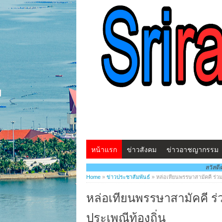
หน้าแรก
ข่าวสังคม
ข่าวอาชญากรรม
สวัสดีครับ...พบกับ www.ศรีราชา
Home
»
ข่าวประชาสัมพันธ์
»
หล่อเทียนพรรษาสามัคคี ร่ว
หล่อเทียนพรรษาสามัคคี ร
ประเพณีท้องถิ่น