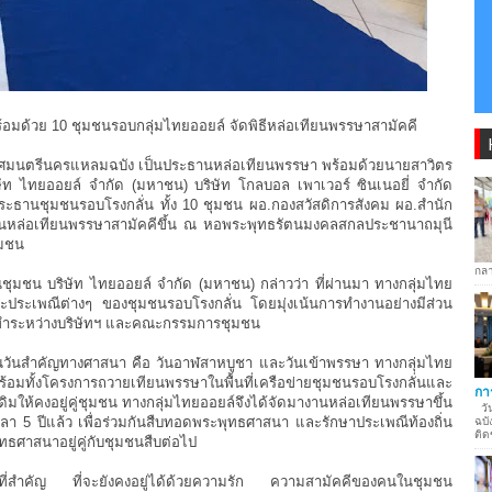
อมด้วย 10 ชุมชนรอบกลุ่มไทยออยล์ จัดพิธีหล่อเทียนพรรษาสามัคคี
เทศมนตรีนครแหลมฉบัง เป็นประธานหล่อเทียนพรรษา พร้อมด้วยนายสาวิตร
ษัท ไทยออยล์ จำกัด (มหาชน) บริษัท โกลบอล เพาเวอร์ ซินเนอยี่ จำกัด
ะธานชุมชนรอบโรงกลั่น ทั้ง 10 ชุมชน ผอ.กองสวัสดิการสังคม ผอ.สำนัก
านหล่อเทียนพรรษาสามัคคีขึ้น ณ หอพระพุทธรัตนมงคลสกลประชานาถมุนี
ชุมชน
กลา
นชุมชน บริษัท ไทยออยล์ จำกัด (มหาชน) กล่าวว่า ที่ผ่านมา ทางกลุ่มไทย
ประเพณีต่างๆ ของชุมชนรอบโรงกลั่น โดยมุ่งเน้นการทำงานอย่างมีส่วน
่วมทำระหว่างบริษัทฯ และคณะกรรมการชุมชน
เป็นวันสำคัญทางศาสนา คือ วันอาฬสาหบูชา และวันเข้าพรรษา ทางกลุ่มไทย
้อมทั้งโครงการถวายเทียนพรรษาในพื้นที่เครือข่ายชุมชนรอบโรงกลั่นและ
กา
งเดิมให้คงอยู่คู่ชุมชน ทางกลุ่มไทยออยล์จึงได้จัดมางานหล่อเทียนพรรษาขึ้น
วัน
เวลา 5 ปีแล้ว เพื่อร่วมกันสืบทอดพระพุทธศาสนา และรักษาประเพณีท้องถิ่น
ฉบั
ติด
ุทธศาสนาอยู่คู่กับชุมชนสืบต่อไป
ถิ่นที่สำคัญ ที่จะยังคงอยู่ได้ด้วยความรัก ความสามัคคีของคนในชุมชน