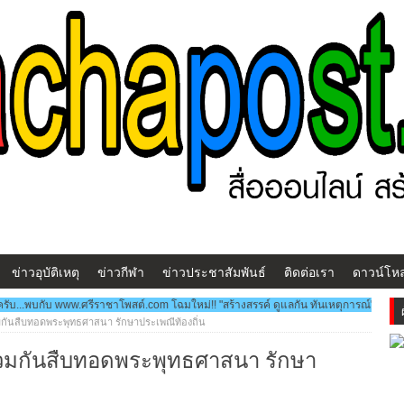
ข่าวอุบัติเหตุ
ข่าวกีฬา
ข่าวประชาสัมพันธ์
ติดต่อเรา
ดาวน์โห
โพสต์.com โฉมใหม่!! "สร้างสรรค์ ดูแลกัน ทันเหตุการณ์" ***สวัสดีครับ...พบกับ www.ศรี
มกันสืบทอดพระพุทธศาสนา รักษาประเพณีท้องถิ่น
่วมกันสืบทอดพระพุทธศาสนา รักษา