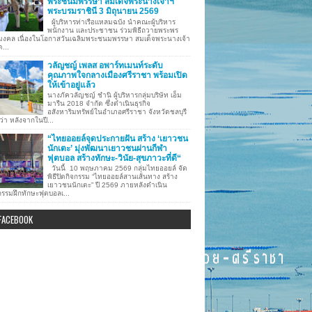
พระชนมพรรษา สมเด็จพระนางเจ้าฯ
พระบรมราชินี 3 มิถุนายน 2569
ผู้บริหารท่าเรือแหลมฉบัง นำคณะผู้บริหาร
พนักงาน และประชาชน ร่วมพิธีถวายพระพร
มงคล เนื่องในโอกาสวันเฉลิมพระชนมพรรษา สมเด็จพระนางเจ้า
ด...
วลัญชญ์ เพลส อพาร์ทเมนท์ระดับ
คุณภาพใจกลางเมืองศรีราชา พร้อมเปิด
ให้เข้าอยู่แล้ว
นางภัควลัญชญ์ ชำนิ ผู้บริหารกลุ่มบริษัท เอ็ม
มารีน 2018 จำกัด ซึ่งดำเนินธุรกิจ
อสังหาริมทรัพย์ในอำเภอศรีราชา จังหวัดชลบุรี
ว่า หลังจากในปี...
“ไทยออยล์จุดประกายฝัน สร้าง ‘เยาวชน
นักเตะ’ มุ่งพัฒนาเยาวชนผ่านกีฬา
ฟุตบอล สร้างทักษะ-วินัย-สุขภาวะที่ดี“
วันนี้ 10 พฤษภาคม 2569 กลุ่มไทยออยล์ จัด
พิธีปิดกิจกรรม “ไทยออยล์สานเส้นทาง สร้าง
เยาวชนนักเตะ” ปี 2569 ภายหลังดำเนิน
กรรมฝึกทักษะฟุตบอลเ...
FACEBOOK