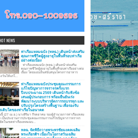
HOT NEWS
ท่าเรือแหลมฉบัง (ทลฉ.) เดินหน้าส่งเสริม
คุณภาพชีวิตผู้สูงอายุในพื้นที่รอบท่าเรือ
อย่างต่อเนื่อง
ท่าเรือแหลมฉบัง (ทลฉ.) เดินหน้าส่งเสริม
คุณภาพชีวิตผู้สูงอายุในพื้นที่รอบท่าเรืออย่างต่อ
เนื่อง โดยมอบเงินสนับสนุนโครงการอาหาร
งวันให้แก่โ...
ท่าเรือแหลมฉบังประชุมคณะกรรมการ
แก้ไขปัญหาการจราจรครั้งแรก
ปีงบประมาณ 2569 เดินหน้ารับฟังข้อ
เสนอผู้ประกอบการ พร้อมยืนยันเร่ง
พัฒนาระบบบริหารจัดการรถบรรทุก และ
ปรับปรุงโครงสร้างพื้นฐาน เพื่อรองรับ
รเติบโตของท่าเรือในอนาคต
นี้ (27 เม.ย.) นางสิริมา กีรตยาคม รองผู้อำนวยการท่าเรือแหลม
ง เป็นประธานการประชุมคณะกรรมการแก้ไขปัญหาการจราจร
ขัดในเขตท่าเรือแหลมฉบ...
ทลฉ. จัดพิธีถวายพระพรชัยมงคลเฉลิม
พระเกียรติฯ เนื่องในโอกาสวันเฉลิม