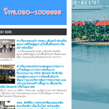
HOT NEWS
ท่าเรือแหลมฉบัง (ทลฉ.) เดินหน้าส่งเสริม
คุณภาพชีวิตผู้สูงอายุในพื้นที่รอบท่าเรือ
อย่างต่อเนื่อง
ท่าเรือแหลมฉบัง (ทลฉ.) เดินหน้าส่งเสริม
คุณภาพชีวิตผู้สูงอายุในพื้นที่รอบท่าเรืออย่างต่อ
เนื่อง โดยมอบเงินสนับสนุนโครงการอาหาร
งวันให้แก่โ...
ท่าเรือแหลมฉบังประชุมคณะกรรมการ
แก้ไขปัญหาการจราจรครั้งแรก
ปีงบประมาณ 2569 เดินหน้ารับฟังข้อ
เสนอผู้ประกอบการ พร้อมยืนยันเร่ง
พัฒนาระบบบริหารจัดการรถบรรทุก และ
ปรับปรุงโครงสร้างพื้นฐาน เพื่อรองรับ
รเติบโตของท่าเรือในอนาคต
นี้ (27 เม.ย.) นางสิริมา กีรตยาคม รองผู้อำนวยการท่าเรือแหลม
ง เป็นประธานการประชุมคณะกรรมการแก้ไขปัญหาการจราจร
ขัดในเขตท่าเรือแหลมฉบ...
ทลฉ. จัดพิธีถวายพระพรชัยมงคลเฉลิม
พระเกียรติฯ เนื่องในโอกาสวันเฉลิม