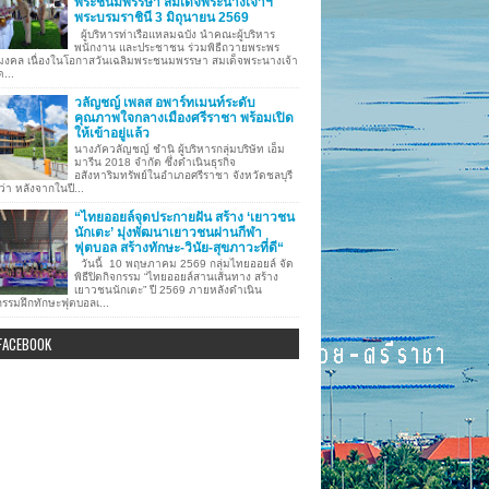
พระชนมพรรษา สมเด็จพระนางเจ้าฯ
พระบรมราชินี 3 มิถุนายน 2569
ผู้บริหารท่าเรือแหลมฉบัง นำคณะผู้บริหาร
พนักงาน และประชาชน ร่วมพิธีถวายพระพร
มงคล เนื่องในโอกาสวันเฉลิมพระชนมพรรษา สมเด็จพระนางเจ้า
ด...
วลัญชญ์ เพลส อพาร์ทเมนท์ระดับ
คุณภาพใจกลางเมืองศรีราชา พร้อมเปิด
ให้เข้าอยู่แล้ว
นางภัควลัญชญ์ ชำนิ ผู้บริหารกลุ่มบริษัท เอ็ม
มารีน 2018 จำกัด ซึ่งดำเนินธุรกิจ
อสังหาริมทรัพย์ในอำเภอศรีราชา จังหวัดชลบุรี
ว่า หลังจากในปี...
“ไทยออยล์จุดประกายฝัน สร้าง ‘เยาวชน
นักเตะ’ มุ่งพัฒนาเยาวชนผ่านกีฬา
ฟุตบอล สร้างทักษะ-วินัย-สุขภาวะที่ดี“
วันนี้ 10 พฤษภาคม 2569 กลุ่มไทยออยล์ จัด
พิธีปิดกิจกรรม “ไทยออยล์สานเส้นทาง สร้าง
เยาวชนนักเตะ” ปี 2569 ภายหลังดำเนิน
กรรมฝึกทักษะฟุตบอลเ...
FACEBOOK