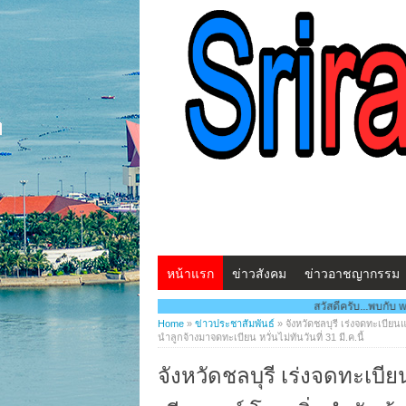
หน้าแรก
ข่าวสังคม
ข่าวอาชญากรรม
สวัสดีครับ...พบกับ www.ศรีราชาโพสต์.com โฉมให
Home
»
ข่าวประชาสัมพันธ์
»
จังหวัดชลบุรี เร่งจดทะเบียน
นำลูกจ้างมาจดทะเบียน หวั่นไม่ทันวันที่ 31 มี.ค.นี้
จังหวัดชลบุรี เร่งจดทะเบี