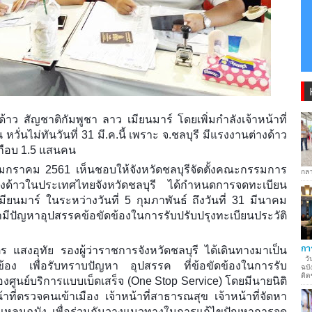
ด้าว สัญชาติกัมพูชา ลาว เมียนมาร์ โดยเพิ่มกำลังเจ้าหน้าที่
ั่นไม่ทันวันที่ 31 มี.ค.นี้ เพราะ จ.ชลบุรี มีแรงงานต่างด้าว
กือบ 1.5 แสนคน
 มกราคม 2561 เห็นชอบให้จังหวัดชลบุรีจัดตั้งคณะกรรมการ
กลา
งด้าวในประเทศไทยจังหวัดชลบุรี ได้กำหนดการจดทะเบียน
มียนมาร์ ในระหว่างวันที่ 5 ก
ุมภาพันธ์ ถึงวันที่ 31 มีนาคม
มีปัญหาอุปสรรคข้อขัดข้องในการรับปรับปรุงทะเบียนประวัติ
กา
ตร แสงอุทัย รองผู้ว่าราชการจังหวัดชลบุรี ได้เดินทางมาเป็น
วัน
วข้อง เพื่อรับทราบปัญหา อุปสรรค ที่ข้อขัดข้องในการรับ
ฉบั
ติด
ศูนย์บริการแบบเบ็ดเสร็จ (One Stop Service) โดยมีนายนิติ
ที่ตรวจคนเข้าเมือง เจ้าหน้าที่สาธารณสุข เจ้าหน้าที่จัดหา
แหลมฉบัง เพื่อร่วมกันวางแนวทางในการแก้ไขปัญหาการจด