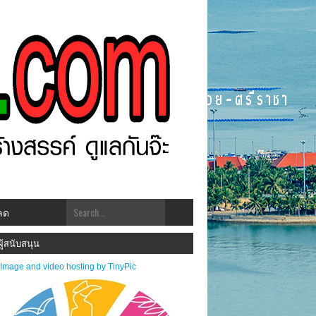
ลด
โฉมใหม่!! "สร้างสรรคฺ์ ดูแลกัน ทันเหตุการณ์" ***ประชาสัมพันธ์ข่าวสารส่งมาได้ที่ kk.
ผู้สนับสนุน