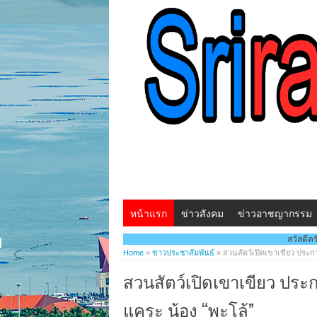
หน้าแรก
ข่าวสังคม
ข่าวอาชญากรรม
สวัสดีครับ...พบกับ www.ศร
Home
»
ข่าวประชาสัมพันธ์
»
สวนสัตว์เปิดเขาเขียว ประกา
สวนสัตว์เปิดเขาเขียว ประ
แคระ น้อง “พะโล้”