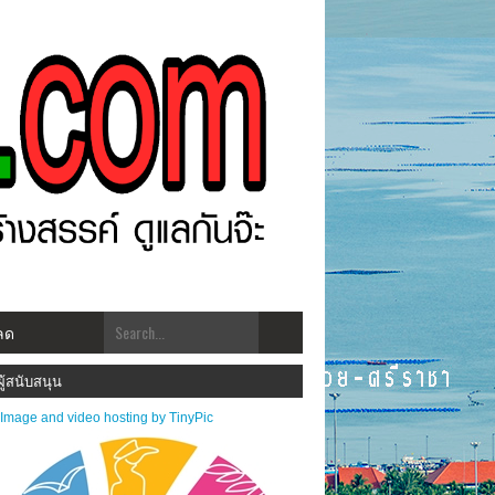
ลด
w.ศรีราชาโพสต์.com โฉมใหม่!! "สร้างสรรคฺ์ ดูแลกัน ทันเหตุการณ์" ***ประชาสัมพันธ์ข่
ผู้สนับสนุน