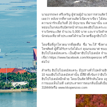
นายอรรถพร ศรีเหรัญ ผู้ช่วยผู้อำนวยการสวนสัตว
เผยว่า หลังจากที่ทางสวนสัตว์เปิดเขาเขียว ได้ส
ความน่ารักเมื่อวันที่ 20 มิถุนายน ที่ผ่านมานั้น 
หย่อนในกล่องรับบัตรหน้าส่วนแสดงฮิปโปแคระและ
รางวัลชนะเลิศ จำนวน 5,000 บาท และรางวัลสำหรับ
นักท่องเที่ยวทั่วประเทศได้ร่วมโหวตชื่อลูกฮิป
โดยชื่อที่ถูกโหวตมากที่สุดคือ ชื่อ “พะโล้” ซึ่ง
โทรศัพท์ ผู้ที่ได้รับรางวัลได้แก่ คุณกมลมาศ ชนบท
ฮิปโปโปเตมัสแคระ เป็นตุ๊กตาฮิปโปโปเตมัส จำ
เขียว https://www.facebook.com/kkopenzoo หรือ
ต่อไป
สำหรับ ฮิปโปโปเตมัสแคระ มีรูปร่างทั่วไปคล้ายฮ
10 ของฮิปโปโปเตมัสเท่านั้น มีสีผิวที่เข้มกว่าฮ
ฮิปโปโปเตมัสอีกด้วย โดยเป็นสัตว์ที่รักสันโดษ อย
การมองเห็นไม่ดี แต่ประสาทการดมกลิ่นนั้นดีเ
318444หรือ www.kkopenzoo.com