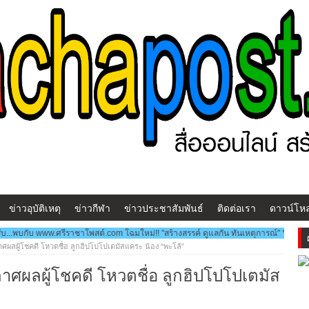
ข่าวอุบัติเหตุ
ข่าวกีฬา
ข่าวประชาสัมพันธ์
ติดต่อเรา
ดาวน์โห
ีราชาโพสต์.com โฉมใหม่!! "สร้างสรรค์ ดูแลกัน ทันเหตุการณ์" ***สวัสดีครับ...พบกับ ww
ศผลผู้โชคดี โหวตชื่อ ลูกฮิปโปโปเตมัสแคระ น้อง “พะโล้”
กาศผลผู้โชคดี โหวตชื่อ ลูกฮิปโปโปเตมัส