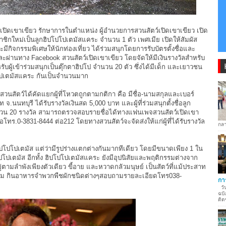
์เปิดเขาเขียว รักษาการในตำแหน่ง ผู้อำนวยการสวนสัตว์เปิดเขาเขียว เปิด
มาชิกใหม่เป็นลูกฮิปโปโปเตมัสแคระ จำนวน 1 ตัว เพศเมีย เปิดให้สัมผัส
และมีกิจกรรมพิเศษให้นักท่องเที่ยว ได้ร่วมสนุกโดยการรับบัตรตั้งชื่อและ
ผ่านทาง Facebook สวนสัตว์เปิดเขาเขียว โดยจัดให้มีเงินรางวัลสำหรับ
ผู้เข้าร่วมสนุกเป็นตุ๊กตาฮิปโป จำนวน 20 ตัว ซึ่งได้มีเด็ก และเยาวชน
โปโปเตมัสแคระ กันเป็นจำนวนมาก
ทางสวนสัตว์ได้คัดแยกผู้ที่โหวตถูกตามกติกา คือ มีชื่อ-นามสกุลและเบอร์
 จ.นนทบุรี ได้รับรางวัลเงินสด 5,000 บาท และผู้ที่ร่วมสนุกตั้งชื่อลูก
นวน 20 รางวัล สามารถตรวจสอบรายชื่อได้ทางแฟนเพจสวนสัตว์เปิดเขา
โทร.0-3831-8444 ต่อ212 โดยทางสวนสัตว์จะจัดส่งให้แก่ผู้ที่ได้รับรางวัล
กลา
ิปโปโปเตมัส แต่ว่ามีรูปร่างแตกต่างกันมากทีเดียว โดยมีขนาดเพียง 1 ใน
ิปโปโปเตมัส อีกทั้ง ฮิปโปโปเตมัสแคระ ยังมีอุปนิสัยและพฤติกรรมต่างจาก
ู่ตามลำพังเพียงตัวเดียว ขี้อาย และหวาดกลัวมนุษย์ เป็นสัตว์ที่แม้ประสาท
ยี่ยม กินอาหารจำพวกพืชผักชนิดต่างๆสอบถามรายละเอียดโทร038-
กา
วัน
ฉบั
ติด