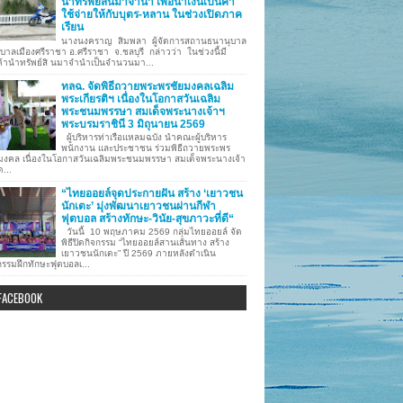
นำทรัพย์สินมาจำนำ เพื่อนำเงินเป็นค่า
ใช้จ่ายให้กับบุตร-หลาน ในช่วงเปิดภาค
เรียน
นางนงคราญ สิมพลา ผู้จัดการสถานธนานุบาล
บาลเมืองศรีราชา อ.ศรีราชา จ.ชลบุรี กล่าวว่า ในช่วงนี้มี
ค้านำทรัพย์สิ นมาจำนำเป็นจำนวนมา...
ทลฉ. จัดพิธีถวายพระพรชัยมงคลเฉลิม
พระเกียรติฯ เนื่องในโอกาสวันเฉลิม
พระชนมพรรษา สมเด็จพระนางเจ้าฯ
พระบรมราชินี 3 มิถุนายน 2569
ผู้บริหารท่าเรือแหลมฉบัง นำคณะผู้บริหาร
พนักงาน และประชาชน ร่วมพิธีถวายพระพร
มงคล เนื่องในโอกาสวันเฉลิมพระชนมพรรษา สมเด็จพระนางเจ้า
ด...
“ไทยออยล์จุดประกายฝัน สร้าง ‘เยาวชน
นักเตะ’ มุ่งพัฒนาเยาวชนผ่านกีฬา
ฟุตบอล สร้างทักษะ-วินัย-สุขภาวะที่ดี“
วันนี้ 10 พฤษภาคม 2569 กลุ่มไทยออยล์ จัด
พิธีปิดกิจกรรม “ไทยออยล์สานเส้นทาง สร้าง
เยาวชนนักเตะ” ปี 2569 ภายหลังดำเนิน
กรรมฝึกทักษะฟุตบอลเ...
FACEBOOK