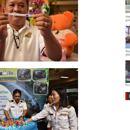
เทศ
ลูก
ชัย
สุทิ
กิจ