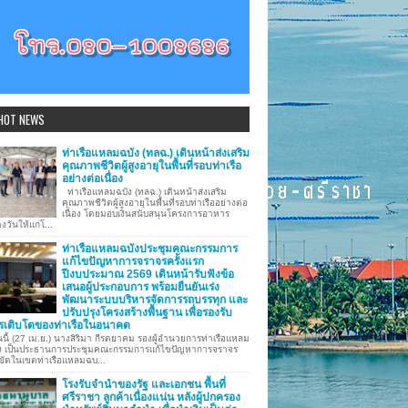
HOT NEWS
ท่าเรือแหลมฉบัง (ทลฉ.) เดินหน้าส่งเสริม
คุณภาพชีวิตผู้สูงอายุในพื้นที่รอบท่าเรือ
อย่างต่อเนื่อง
ท่าเรือแหลมฉบัง (ทลฉ.) เดินหน้าส่งเสริม
คุณภาพชีวิตผู้สูงอายุในพื้นที่รอบท่าเรืออย่างต่อ
เนื่อง โดยมอบเงินสนับสนุนโครงการอาหาร
งวันให้แก่โ...
ท่าเรือแหลมฉบังประชุมคณะกรรมการ
แก้ไขปัญหาการจราจรครั้งแรก
ปีงบประมาณ 2569 เดินหน้ารับฟังข้อ
เสนอผู้ประกอบการ พร้อมยืนยันเร่ง
พัฒนาระบบบริหารจัดการรถบรรทุก และ
ปรับปรุงโครงสร้างพื้นฐาน เพื่อรองรับ
รเติบโตของท่าเรือในอนาคต
นี้ (27 เม.ย.) นางสิริมา กีรตยาคม รองผู้อำนวยการท่าเรือแหลม
ง เป็นประธานการประชุมคณะกรรมการแก้ไขปัญหาการจราจร
ขัดในเขตท่าเรือแหลมฉบ...
โรงรับจำนำของรัฐ และเอกชน พื้นที่
ศรีราชา ลูกค้าเนื่องแน่น หลังผู้ปกครอง