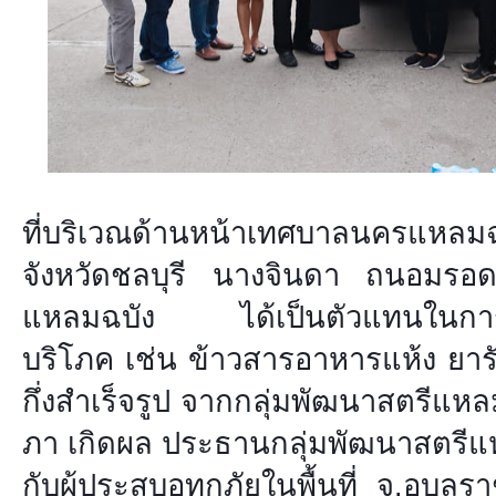
​ที่บริเวณด้านหน้าเทศบาลนครแห
จังหวัดชลบุรี นางจินดา ถนอมร
แหลมฉบัง ได้เป็นตัวแทนในการร
บริโภค เช่น ข้าวสารอาหารแห้ง ยารั
กึ่งสำเร็จรูป จากกลุ่มพัฒนาสตรีแห
ภา เกิดผล ประธานกลุ่มพัฒนาสตรีแหล
กับผู้ประสบอุทกภัยในพื้นที่ จ.อุบล