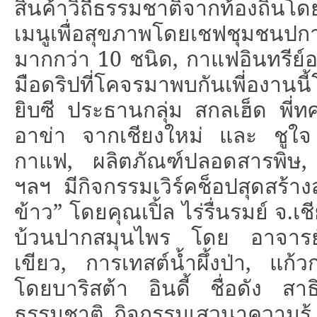
สินค้าวิถีธรรมชาติจากท้องถิ่
เมนูเพื่อสุขภาพโดยเชฟชุมชนป
มากกว่า
10
ชนิด
,
กาแฟอินทรีย์
มือดริปที่โคจรมาพบกันเพี่องานนี
ยิบซี ประธานกลุ่ม สกลเฮ็ด พี่
อาข่า จากเชียงใหม่ และ ชูใจ 
กาแฟ
,
ผลิตภัณฑ์ปลอดสารพิษ
ฯลฯ มีกิจกรรมเวิร์คช็อปสุดสร้า
ข้าว
”
โดยคุณเปิ้ล ไร่รื่นรมย์ จ.เ
บ้วนปากสมุนไพร โดย อาจารย์นุ
เขียว
,
การเทสต์น้ำผึ้งป่า
,
แก้ว
โดยบาริสต้า อินดี้ ชื่อดัง สาธ
ธรรมชาติ กิจกรรมเสวนาความร