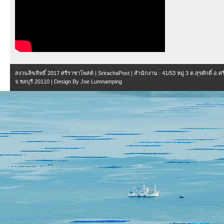
สงวนลิขสิทธิ์ 2017
ศรีราชาโพสต์ | SrirachaPost
| สำนักงาน :
41/53 หมู่ 3 ต.สุรศักดิ์ อ.
จ.ชลบุรี 20110
| Design By
Joe Lumnamping