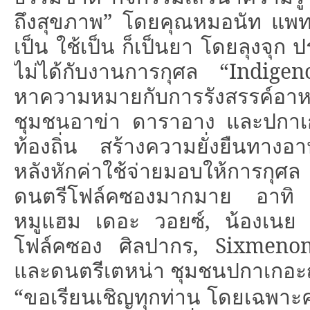
ถึงสุขภาพ
”
โดยคุณหมอนัท แพท
เป็น ใช้เป็น ก็เป็นยา โดยลุงจุ
ไม่ได้กับงานการกุศล
“Indige
หาความหมายกับการรังสรรค์อาหา
ชุมชนอาข่า ดาราอาง และปกาเกอ
ท้องถิ่น สร้างความยั่งยืนทาง
หลังหักค่าใช้จ่ายมอบให้การกุศล
ดนตรีโฟล์คซองมากมาย อาทิ 
หมูแฮม เดอะ วอยซ์
,
น้องเนย น
โฟล์คซอง ศิลปากร
, Sixmen
และดนตรีเตหน่า ชุมชนปกาเกอ
“
ขอเรียนเชิญทุกท่าน โดยเฉพาะ