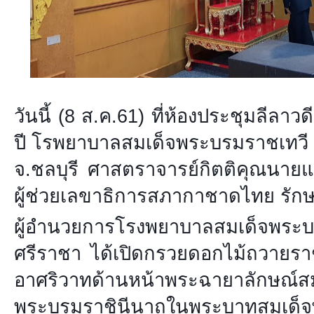
วันนี้ (8 ส.ค.61) ที่ห้องประชุมลีลา
ปี โรพยาบาลสมเด็จพระบรมราชเทวี 
จ.ชลบุรี ศาสตราจารย์กิตติคุณนายแ
ผู้ช่วยเลขาธิการสภากาชาดไทย รัก
ผู้อำนวยการโรงพยาบาลสมเด็
ศรีราชา ได้เปิดกรวยดอกไม้ถวายร
อาศริวาทด้านหน้าพระฉายาลักษณ์สมเด
พระบรมราชินีนาถในพระบาทสมเด็