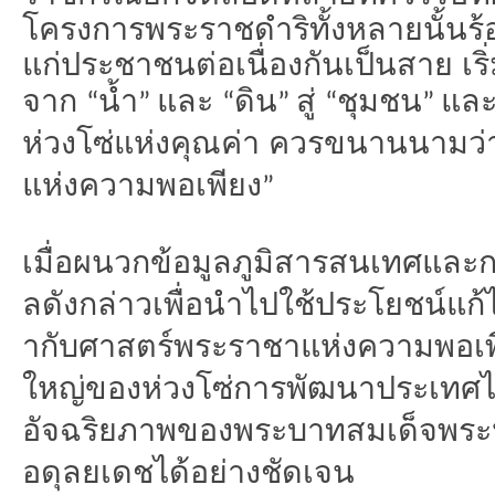
โครงการพระราชดำริทั้งหลายนั้
นร้
แก่
ประชาชนต่อเนื่องกันเป็นสาย เริ
จาก
น้ำ
และ
ดิน
สู่
ชุมชน
แล
“
”
“
”
“
”
ห่วงโซ่แห่งคุณค่า ควรขนานนามว
แห่งความพอเพียง
”
เมื่อผนวกข้อมูลภูมิ
สารสนเทศและกา
ลดังกล่าวเพื่อนำไปใช้
ประโยชน์แก้
ากับศาสตร์พระราชาแห่งความพอเพ
ใหญ่ของห่วงโซ่
การพัฒนาประเทศ
อัจฉริ
ยภาพของพระบาทสมเด็จพระ
อดุลยเดชได้อย่างชั
ดเจน ด้