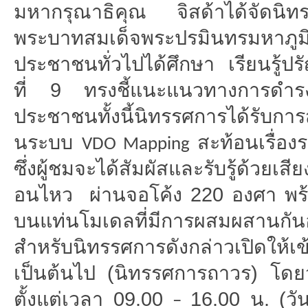
มหากรุณาธิคุณ จิสด้าได้จัดนิทร
พระบาทสมเด็จพระปรมิ
นทรมหาภูมิ
ประชาชนทั่วไปได้ศึกษา เรียนรู้ปร
ที่ 9 ทรงชี้แนะแนวทางการดำรงอ
ประชาชนทั้งนี้
นิทรรศการได้รับการส
นระบบ
สะท้อนเรื่อง
VDO Mapping
ซึ่งผู้ชมจะได้สัมผัสและรับรู้
ด้วยเสีย
อนไหว ผ่านจอโค้ง 220 องศา พร
บนแท่
นโมเดลที่มีการผสมผสานกัน
สำหรับนิทรรศการดังกล่าวเปิ
ดให้เข
เป็
นต้นไป (นิทรรศการถาวร) โดยวัน
ตั้งแต่เวลา 09.00
16.00 น. (ว
–