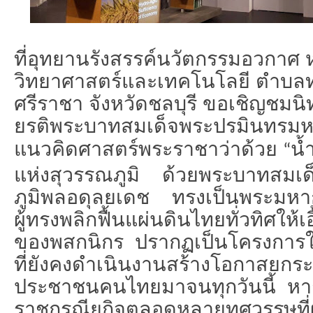
ที่อุทยานรังสรรค์นวั
ตกรรมอวกาศ ห
วิทยาศาสตร์
และเทคโนโลยี ตำบลทุ
ศรีราชา จังหวัดชลบุรี ขอเชิญชมน
ยรติพระบาทสมเด็จพระปรมิ
นทรมห
แนวคิดศาสตร์พระราชาว่าด้วย
น้
“
แห่งสุวรรณภูมิ ด้วยพระบาทสมเด
ภูมิพลอดุลยเดช ทรงเป็นพระมหาก
ผู้ทรงพลิกฟื้นแผ่นดินไทยทั่วทิ
ศให้เ
ของพสกนิกร ปรากฏเป็นโครงการใ
ที่ยังคงดำเนินงานสร้
างโอกาสยกระด
ประชาชนคนไทยมาจนทุกวันนี้ ห
ราชกรณียกิ
จตลอดหลายทศวรรษที่