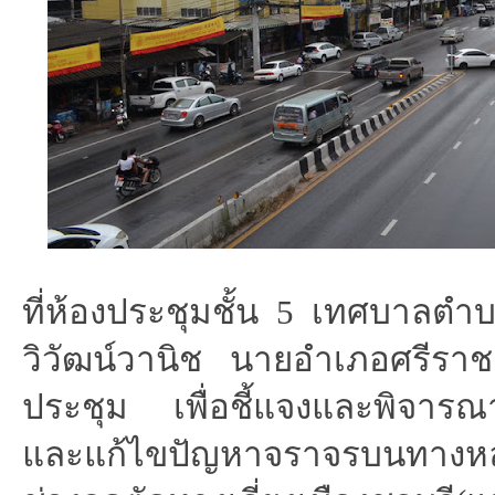
ที่ห้องประชุมชั้น 5 เทศบาลต
วิวัฒน์วานิช นายอำเภอศรีรา
ประชุม เพื่อชี้แจงและพิจาร
และแก้ไขปัญหาจราจรบนทา