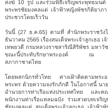
สงฆ์ 10 รูป และร่วมพิธีเจริญพระพุทธมนต
พระพรชัยมงคลแด่ เจ้าฟ้าหญิงพัชรกิติยา
ประชวรโดยเร็ววัน
วันนี้ (27 ธ.ค.65) ตามที่ สำนักพระราชวั
ธันวาคม 2565 เรื่องสมเด็จพระเจ้าลูกเธอ เจ
เทพยวดี กรมหลวงราชสาริณีสิริพัชร มหาว
ขณะนี้ประทับรักษาพระองค์ ณ โ
สภากาชาดไทย
โดยพสกนิกรทั่วไทย ต่างเฝ้าติดตามพร
พระพร ด้วยความจงรักภักดี ในโอกาสนี้ นายเก
อำนวยการท่าเรือแห่งประเทศไทย และคณะผ
พนักงานท่าเรือแหลมฉบัง ร่วมสวดบทเจริ
ชัยมงคลแด่ สมเด็จพระเจ้าลูกเธอ เจ้าฟ้าพ