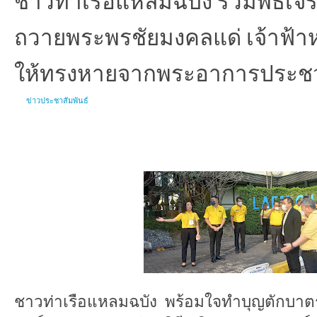
ถวายพระพรชัยมงคลแด่ เจ้าฟ้าห
ให้ทรงหายจากพระอาการประช
ข่าวประชาสัมพันธ์
ชาวท่าเรือแหลมฉบัง พร้อมใจทำบุญตักบา