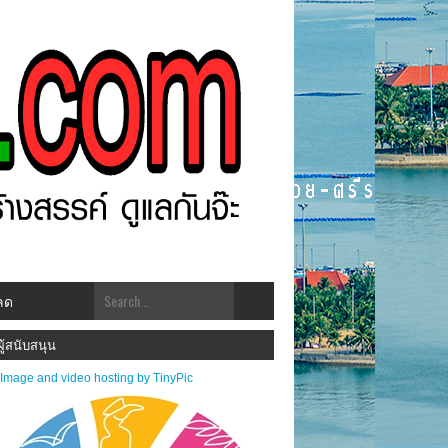
ลด
ศรีราชาโพสต์.com โฉมใหม่!! "สร้างสรรคฺ์ ดูแลกัน ทันเหตุการณ์" ***ประชาสัมพันธ์ข่าว
ผู้สนับสนุน