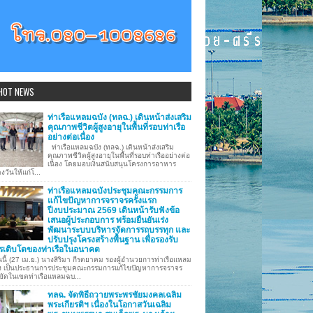
HOT NEWS
ท่าเรือแหลมฉบัง (ทลฉ.) เดินหน้าส่งเสริม
คุณภาพชีวิตผู้สูงอายุในพื้นที่รอบท่าเรือ
อย่างต่อเนื่อง
ท่าเรือแหลมฉบัง (ทลฉ.) เดินหน้าส่งเสริม
คุณภาพชีวิตผู้สูงอายุในพื้นที่รอบท่าเรืออย่างต่อ
เนื่อง โดยมอบเงินสนับสนุนโครงการอาหาร
งวันให้แก่โ...
ท่าเรือแหลมฉบังประชุมคณะกรรมการ
แก้ไขปัญหาการจราจรครั้งแรก
ปีงบประมาณ 2569 เดินหน้ารับฟังข้อ
เสนอผู้ประกอบการ พร้อมยืนยันเร่ง
พัฒนาระบบบริหารจัดการรถบรรทุก และ
ปรับปรุงโครงสร้างพื้นฐาน เพื่อรองรับ
รเติบโตของท่าเรือในอนาคต
นี้ (27 เม.ย.) นางสิริมา กีรตยาคม รองผู้อำนวยการท่าเรือแหลม
ง เป็นประธานการประชุมคณะกรรมการแก้ไขปัญหาการจราจร
ขัดในเขตท่าเรือแหลมฉบ...
ทลฉ. จัดพิธีถวายพระพรชัยมงคลเฉลิม
พระเกียรติฯ เนื่องในโอกาสวันเฉลิม