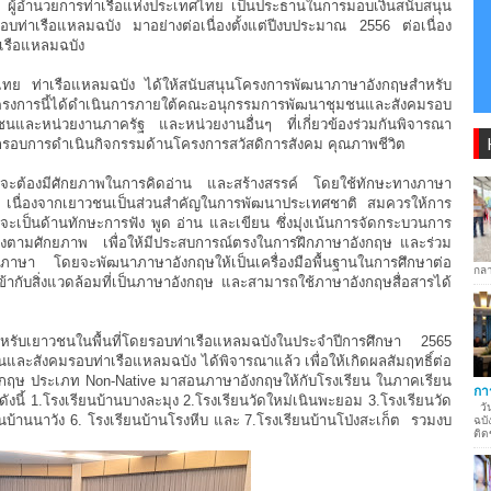
สุข ผู้อำนวยการท่าเรือแห่งประเทศไทย เป็นประธานในการมอบเงินสนับสนุน
่าเรือแหลมฉบัง มาอย่างต่อเนื่องตั้งแต่ปีงบประมาณ 2556 ต่อเนื่อง
่าเรือแหลมฉบัง
ศไทย ท่าเรือแหลมฉบัง ได้ให้สนับสนุนโครงการพัฒนาภาษาอังกฤษสำหรับ
โครงการนี้ได้ดำเนินการภายใต้คณะอนุกรรมการพัฒนาชุมชนและสังคมรอบ
และหน่วยงานภาครัฐ และหน่วยงานอื่นๆ ที่เกี่ยวข้องร่วมกันพิจารณา
ในกรอบการดำเนินกิจกรรมด้านโครงการสวัสดิการสังคม คุณภาพชีวิต
กลจะต้องมีศักยภาพในการคิดอ่าน และสร้างสรรค์ โดยใช้ทักษะทางภาษา
ยี เนื่องจากเยาวชนเป็นส่วนสำคัญในการพัฒนาประเทศชาติ สมควรให้การ
จะเป็นด้านทักษะการฟัง พูด อ่าน และเขียน ซึ่งมุ่งเน้นการจัดกระบวนการ
นาตนเองตามศักยภาพ เพื่อให้มีประสบการณ์ตรงในการฝึกภาษาอังกฤษ และร่วม
ภาษา โดยจะพัฒนาภาษาอังกฤษให้เป็นเครื่องมือพื้นฐานในการศึกษาต่อ
กลา
้เข้ากับสิ่งแวดล้อมที่เป็นภาษาอังกฤษ และสามารถใช้ภาษาอังกฤษสื่อสารได้
รับเยาวชนในพื้นที่โดยรอบท่าเรือแหลมฉบังในประจำปีการศึกษา 2565
และสังคมรอบท่าเรือแหลมฉบัง ได้พิจารณาแล้ว เพื่อให้เกิดผลสัมฤทธิ์ต่อ
กฤษ ประเภท Non-Native มาสอนภาษาอังกฤษให้กับโรงเรียน ในภาคเรียน
กา
ดังนี้ 1.โรงเรียนบ้านบางละมุง 2.โรงเรียนวัดใหม่เนินพะยอม 3.โรงเรียนวัด
วัน
นบ้านนาวัง 6. โรงเรียนบ้านโรงหีบ และ 7.โรงเรียนบ้านโป่งสะเก็ต รวมงบ
ฉบั
ติด