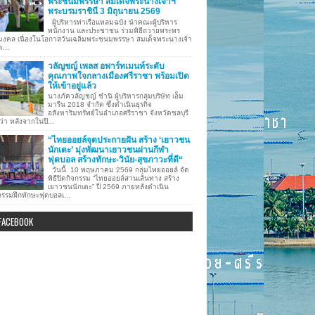
พระชนมพรรษา สมเด็จพระนางเจ้าฯ
พระบรมราชินี 3 มิถุนายน 2569
ผู้บริหารท่าเรือแหลมฉบัง นำคณะผู้บริหาร
พนักงาน และประชาชน ร่วมพิธีถวายพระพร
มงคล เนื่องในโอกาสวันเฉลิมพระชนมพรรษา สมเด็จพระนางเจ้า
ด...
วลัญชญ์ เพลส อพาร์ทเมนท์ระดับ
คุณภาพใจกลางเมืองศรีราชา พร้อมเปิด
ให้เข้าอยู่แล้ว
นางภัควลัญชญ์ ชำนิ ผู้บริหารกลุ่มบริษัท เอ็ม
มารีน 2018 จำกัด ซึ่งดำเนินธุรกิจ
อสังหาริมทรัพย์ในอำเภอศรีราชา จังหวัดชลบุรี
ว่า หลังจากในปี...
“ไทยออยล์จุดประกายฝัน สร้าง ‘เยาวชน
นักเตะ’ มุ่งพัฒนาเยาวชนผ่านกีฬา
ฟุตบอล สร้างทักษะ-วินัย-สุขภาวะที่ดี“
วันนี้ 10 พฤษภาคม 2569 กลุ่มไทยออยล์ จัด
พิธีปิดกิจกรรม “ไทยออยล์สานเส้นทาง สร้าง
เยาวชนนักเตะ” ปี 2569 ภายหลังดำเนิน
กรรมฝึกทักษะฟุตบอลเ...
FACEBOOK