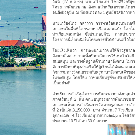
วันนี้ (27 ธ.ค.65) นายเกรียงไกร ไชยศิริวงศ์
โครงการพัฒนาภาษาอังกฤษสำหรับเยาวชนโดยรอบท
จนถึงปัจจุบัน ณ ห้องแตรทอง 1 ศูนย์สวัสดิการท
นายเกรียงไกร กล่าวว่า การท่าเรือแห่งประเท
เยาวชนในพื้นที่โดยรอบท่าเรือแหลมฉบัง โดย
ท่าเรือแหลมฉบัง ซึ่งประกอบด้วย ภาคประชาชน
โครงการนี้เป็นหนึ่งในโครงการที่ได้กำหนดไว้
โดยเล็งเห็นว่า การพัฒนาเยาวชนให้ก้าวสู่สา
อังกฤษสื่อสาร รวมทั้งทักษะในการใช้เทคโนโล
สนับสนุน และวางพื้นฐานด้านภาษาอังกฤษ ไม่ว่า
จัดการศึกษาที่มุ่งส่งเสริมให้ผู้เรียนได้พัฒ
กิจกรรมทางวัฒนธรรมกับครูภาษาอังกฤษเจ้าของ
ในระดับสูง โดยให้เยาวชนเรียนรู้ที่จะปรับตัวให
เป็นอย่างดี
สำหรับการดำเนินโครงการพัฒนาภาษาอังกฤษสำห
ภาคเรียน ที่ 2 นั้น คณะอนุกรรมการพัฒนาชุมชน
เยาวชนเห็นควรดำเนินการจัดหาครูสอนภาษาอัง
ที่ 2 เป็นเงิน3,150,000 บาท จำนวน 7 โรงเรียน 
จุกกะเฌอ 4.โรงเรียนอนุบาลบางละมุง 5.โรงเรีย
ประมาณ 10 ปี เกือบ 60 ล้านบาท