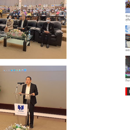
ชัย
สุทิ
เผย
กิจ