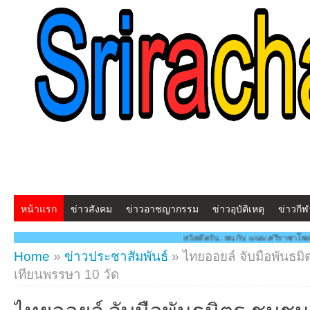
หน้าแรก
ข่าวสังคม
ข่าวอาชญากรรม
ข่าวอุบัติเหตุ
ข่าวกีฬ
สวัสดีครับ...พบกับ www.ศรีราชาโพสต์.com โฉมใหม่!! "สร้างสรร
Home
»
ข่าวประชาสัมพันธ์
»
ไทยออยล์ จับมือพันธม
เทียนพรรษา 10 วัด
ไทยออยล์ จับมือพันธมิตร-ชุมช