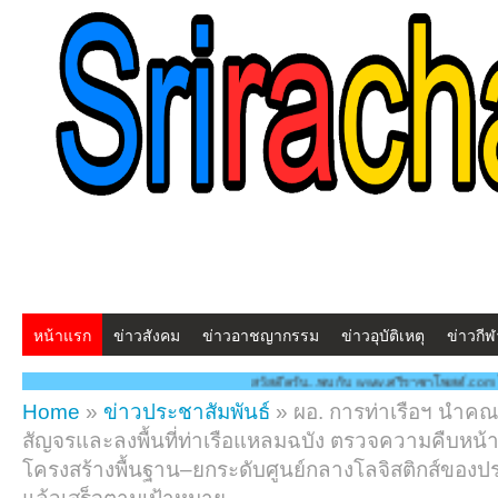
หน้าแรก
ข่าวสังคม
ข่าวอาชญากรรม
ข่าวอุบัติเหตุ
ข่าวกีฬ
สวัสดีครับ...พบกับ www.ศรีราชาโพสต์.com โฉมใหม่!! "สร้างสรรค
Home
»
ข่าวประชาสัมพันธ์
»
ผอ. การท่าเรือฯ นำค
สัญจรและลงพื้นที่ท่าเรือแหลมฉบัง ตรวจความคืบหน้
โครงสร้างพื้นฐาน–ยกระดับศูนย์กลางโลจิสติกส์ของประ